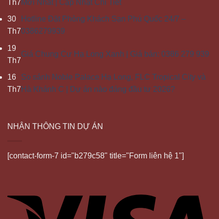
Th7
Mới Nhất | Cập Nhật Chi Tiết
30
Hotline Đặt Phòng Khách Sạn Phú Quốc 24/7 –
Th7
0386279939
19
Giá Chung Cư Hạ Long Xanh | Giá bán: 0386 279 939
Th7
16
So sánh Noble Palace Hạ Long, FLC Tropical City và
Th7
Hà Khánh C | Dự án nào đáng đầu tư 2026?
NHẬN THÔNG TIN DỰ ÁN
[contact-form-7 id="b279c58" title="Form liên hệ 1"]