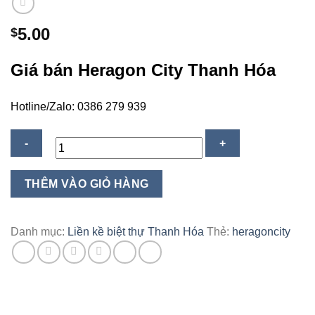
5.00
$
Giá bán Heragon City Thanh Hóa
Hotline/Zalo: 0386 279 939
Heragon
THÊM VÀO GIỎ HÀNG
City
Thanh
Hóa
Danh mục:
Liền kề biệt thự Thanh Hóa
Thẻ:
heragoncity
–
Giá
bán:
0386
279