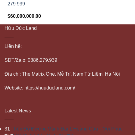
279 939
$
60,000,000.00
Hữu Đức Land
Liên hệ:
SĐT/Zalo: 0386.279.939
Địa chỉ: The Matrix One, Mễ Trì, Nam Từ Liêm, Hà Nội
Website: https://huuducland.com/
Latest News
31
Tiến Độ Đường Vành Đai 1 Hoàng Cầu – Voi Phục