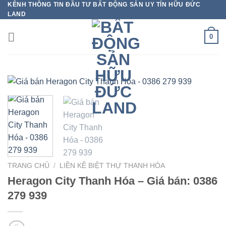
KÊNH THÔNG TIN ĐẦU TƯ BẤT ĐỘNG SẢN UY TÍN HỮU ĐỨC
Bỏ
LAND
qua
nội
0
dung
TRANG CHỦ
/
LIỀN KỀ BIỆT THỰ THANH HÓA
Heragon City Thanh Hóa – Giá bán: 0386
279 939