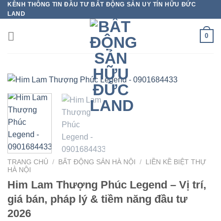
KÊNH THÔNG TIN ĐẦU TƯ BẤT ĐỘNG SẢN UY TÍN HỮU ĐỨC
Bỏ
LAND
qua
nội
0
dung
TRANG CHỦ
/
BẤT ĐỘNG SẢN HÀ NỘI
/
LIỀN KỀ BIỆT THỰ
HÀ NỘI
Him Lam Thượng Phúc Legend – Vị trí,
giá bán, pháp lý & tiềm năng đầu tư
2026