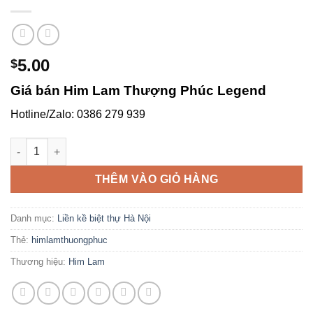
5.00
$
Giá bán Him Lam Thượng Phúc Legend
Hotline/Zalo: 0386 279 939
Him Lam Thượng Phúc Legend – Vị trí, giá bán, pháp lý & tiềm
THÊM VÀO GIỎ HÀNG
Danh mục:
Liền kề biệt thự Hà Nội
Thẻ:
himlamthuongphuc
Thương hiệu:
Him Lam