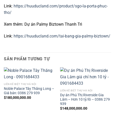
Link:
https://huuducland.com/product/sgo-la-porta-phuc-
tho/
Xem thêm: Dự án Palmy Biztown Thanh Trì
Link:
https://huuducland.com/tai-bang-gia-palmy-biztown/
SẢN PHẨM TƯƠNG TỰ
LIỀN KỀ BIỆT THỰ HÀ NỘI
Noble Palace Tây Thăng Long –
LIỀN KỀ BIỆT THỰ HÀ NỘI
Giá bán: 0386 279 939
Dự án Phú Thị Riverside Gia
$
180,000,000.00
Lâm – Hơn 10 tỷ/lô – 0386 279
939
$
148,000,000.00