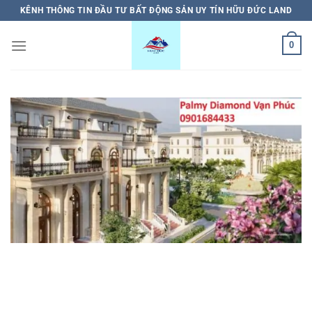
Bỏ
KÊNH THÔNG TIN ĐẦU TƯ BẤT ĐỘNG SẢN UY TÍN HỮU ĐỨC LAND
qua
nội
0
dung