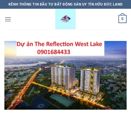
Bỏ
KÊNH THÔNG TIN ĐẦU TƯ BẤT ĐỘNG SẢN UY TÍN HỮU ĐỨC LAND
qua
nội
0
dung