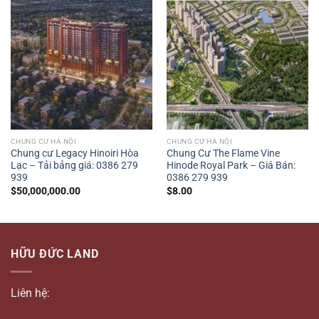
CHUNG CƯ HÀ NỘI
CHUNG CƯ HÀ NỘI
Chung cư Legacy Hinoiri Hòa
Chung Cư The Flame Vine
Lạc – Tải bảng giá: 0386 279
Hinode Royal Park – Giá Bán:
939
0386 279 939
$
50,000,000.00
$
8.00
HỮU ĐỨC LAND
Liên hệ: