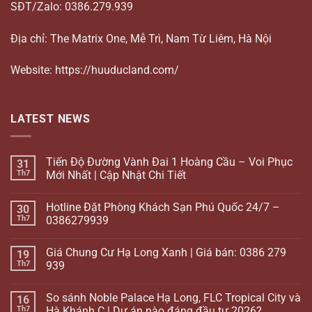
SĐT/Zalo: 0386.279.939
Địa chỉ: The Matrix One, Mễ Trì, Nam Từ Liêm, Hà Nội
Website: https://huuducland.com/
LATEST NEWS
Tiến Độ Đường Vành Đai 1 Hoàng Cầu – Voi Phục
31
Th7
Mới Nhất | Cập Nhật Chi Tiết
Hotline Đặt Phòng Khách Sạn Phú Quốc 24/7 –
30
Th7
0386279939
Giá Chung Cư Hạ Long Xanh | Giá bán: 0386 279
19
Th7
939
So sánh Noble Palace Hạ Long, FLC Tropical City và
16
Th7
Hà Khánh C | Dự án nào đáng đầu tư 2026?