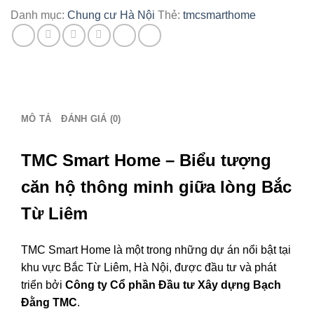
–
Danh mục:
Chung cư Hà Nội
Thẻ:
tmcsmarthome
Tải
bảng
giá
CĐT:
0386
279
MÔ TẢ
ĐÁNH GIÁ (0)
939
số
lượng
TMC Smart Home – Biểu tượng
căn hộ thông minh giữa lòng Bắc
Từ Liêm
TMC Smart Home là một trong những dự án nổi bật tại
khu vực Bắc Từ Liêm, Hà Nội, được đầu tư và phát
triển bởi
Công ty Cổ phần Đầu tư Xây dựng Bạch
Đằng TMC
.