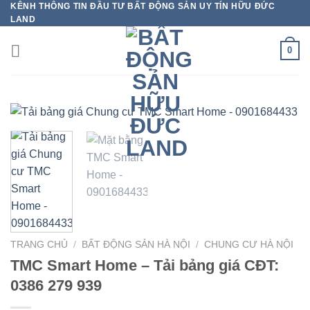
KÊNH THÔNG TIN ĐẦU TƯ BẤT ĐỘNG SẢN UY TÍN HỮU ĐỨC
Bỏ
LAND
qua
nội
0
dung
TRANG CHỦ
/
BẤT ĐỘNG SẢN HÀ NỘI
/
CHUNG CƯ HÀ NỘI
TMC Smart Home – Tải bảng giá CĐT:
0386 279 939