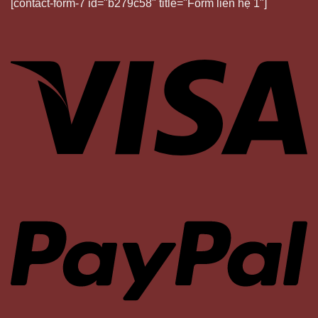
[contact-form-7 id="b279c58" title="Form liên hệ 1"]