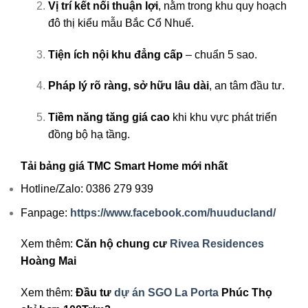
Vị trí kết nối thuận lợi
, nằm trong khu quy hoạch
đô thị kiểu mẫu Bắc Cổ Nhuế.
Tiện ích nội khu đẳng cấp
– chuẩn 5 sao.
Pháp lý rõ ràng, sở hữu lâu dài
, an tâm đầu tư.
Tiềm năng tăng giá cao
khi khu vực phát triển
đồng bộ hạ tầng.
Tải bảng giá TMC Smart Home mới nhất
Hotline/Zalo: 0386 279 939
Fanpage:
https://www.facebook.com/huuducland/
Xem thêm:
Căn hộ chung cư
Rivea Residences
Hoàng Mai
Xem thêm:
Đầu tư
dự án SGO La Porta
Phúc Thọ