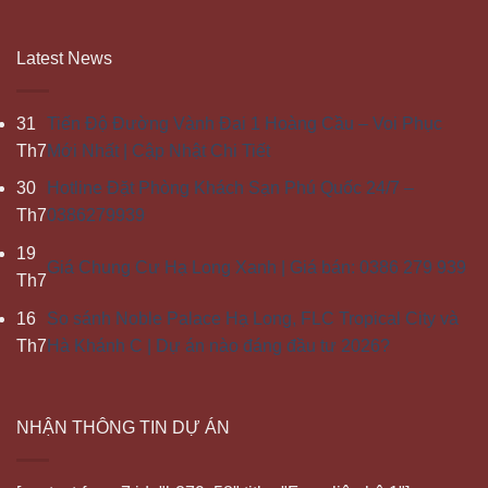
Latest News
31
Tiến Độ Đường Vành Đai 1 Hoàng Cầu – Voi Phục
Th7
Mới Nhất | Cập Nhật Chi Tiết
30
Hotline Đặt Phòng Khách Sạn Phú Quốc 24/7 –
Th7
0386279939
19
Giá Chung Cư Hạ Long Xanh | Giá bán: 0386 279 939
Th7
16
So sánh Noble Palace Hạ Long, FLC Tropical City và
Th7
Hà Khánh C | Dự án nào đáng đầu tư 2026?
NHẬN THÔNG TIN DỰ ÁN