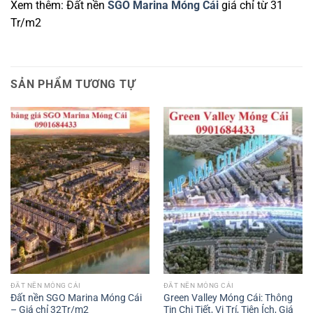
Xem thêm: Đất nền
SGO Marina Móng Cái
giá chỉ từ 31
Tr/m2
SẢN PHẨM TƯƠNG TỰ
ĐẤT NỀN MÓNG CÁI
ĐẤT NỀN MÓNG CÁI
Đất nền SGO Marina Móng Cái
Green Valley Móng Cái: Thông
– Giá chỉ 32Tr/m2
Tin Chi Tiết, Vị Trí, Tiện Ích, Giá