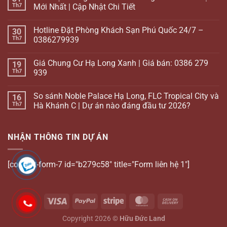
Th7
Mới Nhất | Cập Nhật Chi Tiết
Hotline Đặt Phòng Khách Sạn Phú Quốc 24/7 –
30
Th7
0386279939
Giá Chung Cư Hạ Long Xanh | Giá bán: 0386 279
19
Th7
939
So sánh Noble Palace Hạ Long, FLC Tropical City và
16
Th7
Hà Khánh C | Dự án nào đáng đầu tư 2026?
NHẬN THÔNG TIN DỰ ÁN
[contact-form-7 id="b279c58" title="Form liên hệ 1"]
Copyright 2026 ©
Hữu Đức Land