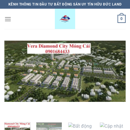
Bỏ
KÊNH THÔNG TIN ĐẦU TƯ BẤT ĐỘNG SẢN UY TÍN HỮU ĐỨC LAND
qua
nội
0
dung