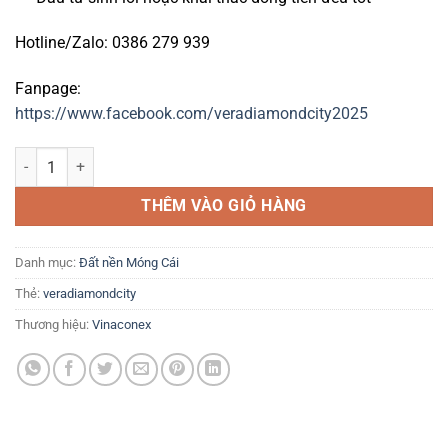
Hotline/Zalo: 0386 279 939
Fanpage:
https://www.facebook.com/veradiamondcity2025
Vera Diamond City Móng Cái - Hotline chủ đầu tư: 0386 279 939 số 
THÊM VÀO GIỎ HÀNG
Danh mục:
Đất nền Móng Cái
Thẻ:
veradiamondcity
Thương hiệu:
Vinaconex