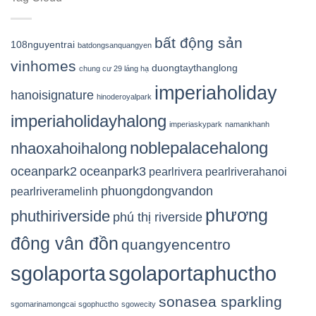
bất động sản
108nguyentrai
batdongsanquangyen
vinhomes
duongtaythanglong
chung cư 29 láng hạ
imperiaholiday
hanoisignature
hinoderoyalpark
imperiaholidayhalong
imperiaskypark
namankhanh
noblepalacehalong
nhaoxahoihalong
oceanpark2
oceanpark3
pearlrivera
pearlriverahanoi
phuongdongvandon
pearlriveramelinh
phương
phuthiriverside
phú thị riverside
đông vân đồn
quangyencentro
sgolaporta
sgolaportaphuctho
sonasea sparkling
sgomarinamongcai
sgophuctho
sgowecity