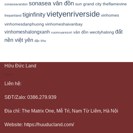
sonasea vân đồn
sun grand city
theflamevine
sonaseavandon
vietyenriverside
tiginfinity
vinhomes
theparkland
vinhomesdanphuong
vinhomeshaivanbay
đất
vinhomeshalongxanh
vân đồn
wecityhalong
vuonvuaresort
nền việt yên
đặc khu
Hữu Đức Land
Liên hệ:
SĐT/Zalo: 0386.279.939
Địa chỉ: The Matrix One, Mễ Trì, Nam Từ Liêm, Hà Nội
Website: https://huuducland.com/