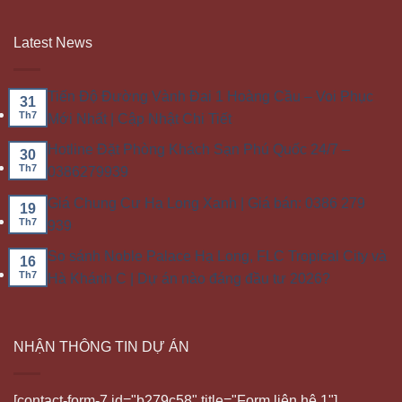
Latest News
Tiến Độ Đường Vành Đai 1 Hoàng Cầu – Voi Phục
31
Th7
Mới Nhất | Cập Nhật Chi Tiết
Hotline Đặt Phòng Khách Sạn Phú Quốc 24/7 –
30
Th7
0386279939
Giá Chung Cư Hạ Long Xanh | Giá bán: 0386 279
19
Th7
939
So sánh Noble Palace Hạ Long, FLC Tropical City và
16
Th7
Hà Khánh C | Dự án nào đáng đầu tư 2026?
NHẬN THÔNG TIN DỰ ÁN
[contact-form-7 id="b279c58" title="Form liên hệ 1"]