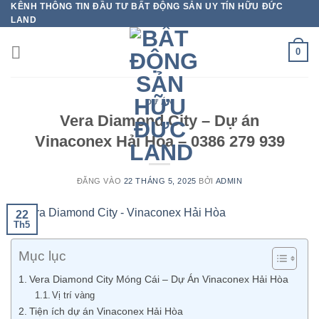
KÊNH THÔNG TIN ĐẦU TƯ BẤT ĐỘNG SẢN UY TÍN HỮU ĐỨC
Bỏ
LAND
qua
nội
0
dung
DỰ ÁN
Vera Diamond City – Dự án
Vinaconex Hải Hòa – 0386 279 939
ĐĂNG VÀO
22 THÁNG 5, 2025
BỞI
ADMIN
22
Th5
Mục lục
Vera Diamond City Móng Cái – Dự Án Vinaconex Hải Hòa
Vị trí vàng
Tiện ích dự án Vinaconex Hải Hòa