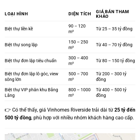
GIÁ BÁN THAM
LOẠI HÌNH
DIỆN TÍCH
KHẢO
90 – 120
Biệt thự liền kề
Từ 25 – 35 tỷ đồng
m²
150 – 250
Biệt thự song lập
Từ 40 – 70 tỷ đồng
m²
300 – 400
Biệt thự đơn lập tiêu chuẩn
Từ 80 – 150 tỷ đồng
m²
Biệt thự đơn lập lô góc, view
500 – 700
Từ 200 – 300 tỷ
sông lớn
m²
đồng
Biệt thự VIP phân khu Bằng
800 – 1000
Từ 400 – 500 tỷ
Lăng
m²
đồng
👉 Có thể thấy, giá Vinhomes Riverside trải dài từ
25 tỷ đến
500 tỷ đồng
, phù hợp với nhiều nhóm khách hàng cao cấp.