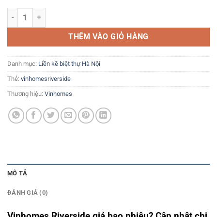
Vinhomes Riverside giá bao nhiêu? Tải bảng giá: 0386 279 939 số l
THÊM VÀO GIỎ HÀNG
Danh mục:
Liền kề biệt thự Hà Nội
Thẻ:
vinhomesriverside
Thương hiệu:
Vinhomes
MÔ TẢ
ĐÁNH GIÁ (0)
Vinhomes Riverside giá bao nhiêu? Cập nhật chi