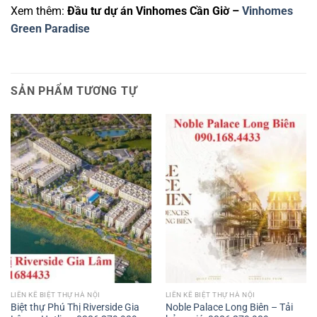
Xem thêm:
Đầu tư dự án Vinhomes Cần Giờ –
Vinhomes
Green Paradise
SẢN PHẨM TƯƠNG TỰ
LIỀN KỀ BIỆT THỰ HÀ NỘI
LIỀN KỀ BIỆT THỰ HÀ NỘI
Biệt thự Phú Thị Riverside Gia
Noble Palace Long Biên – Tải