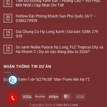
Tiến Độ Đường Vành Đai 1 Hoàng Cầu – Voi Phục
31
Th7
Mới Nhất | Cập Nhật Chi Tiết
Hotline Đặt Phòng Khách Sạn Phú Quốc 24/7 –
30
Th7
0386279939
Giá Chung Cư Hạ Long Xanh | Giá bán: 0386 279
19
Th7
939
So sánh Noble Palace Hạ Long, FLC Tropical City và
16
Th7
Hà Khánh C | Dự án nào đáng đầu tư 2026?
NHẬN THÔNG TIN DỰ ÁN
[contact-form-7 id="b279c58" title="Form liên hệ 1"]
Copyright 2026 ©
Hữu Đức Land