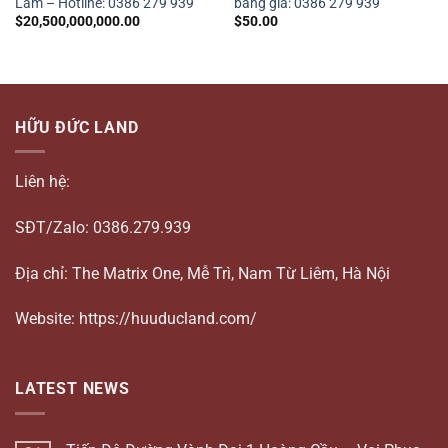
Lâm – Hotline: 0386 279 939
bảng giá: 0386 279 939
$
20,500,000,000.00
$
50.00
HỮU ĐỨC LAND
Liên hệ:
SĐT/Zalo: 0386.279.939
Địa chỉ: The Matrix One, Mễ Trì, Nam Từ Liêm, Hà Nội
Website: https://huuducland.com/
LATEST NEWS