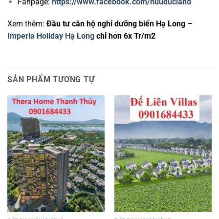
Fanpage:
https://www.facebook.com/huuducland
Xem thêm:
Đầu tư căn hộ nghỉ dưỡng biển Hạ Long –
Imperia Holiday Hạ Long
chỉ hơn 6x Tr/m2
SẢN PHẨM TƯƠNG TỰ