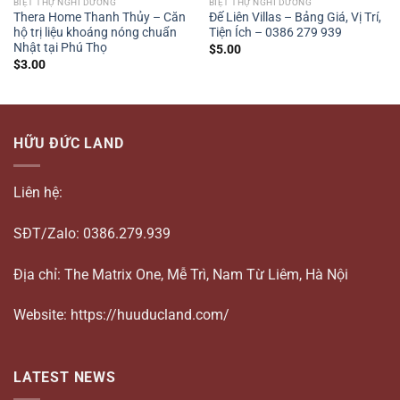
BIỆT THỰ NGHỈ DƯỠNG
BIỆT THỰ NGHỈ DƯỠNG
Thera Home Thanh Thủy – Căn
Đế Liên Villas – Bảng Giá, Vị Trí,
hộ trị liệu khoáng nóng chuẩn
Tiện Ích – 0386 279 939
Nhật tại Phú Thọ
$
5.00
$
3.00
HỮU ĐỨC LAND
Liên hệ:
SĐT/Zalo: 0386.279.939
Địa chỉ: The Matrix One, Mễ Trì, Nam Từ Liêm, Hà Nội
Website: https://huuducland.com/
LATEST NEWS