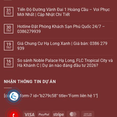
Tiến Độ Đường Vành Đai 1 Hoàng Cầu – Voi Phục
31
Th7
Mới Nhất | Cập Nhật Chi Tiết
Hotline Đặt Phòng Khách Sạn Phú Quốc 24/7 –
30
Th7
0386279939
Giá Chung Cư Hạ Long Xanh | Giá bán: 0386 279
19
Th7
939
So sánh Noble Palace Hạ Long, FLC Tropical City và
16
Th7
Hà Khánh C | Dự án nào đáng đầu tư 2026?
NHẬN THÔNG TIN DỰ ÁN
[contact-form-7 id="b279c58" title="Form liên hệ 1"]