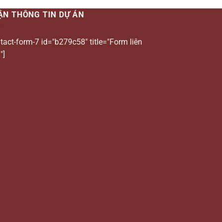
ẬN THÔNG TIN DỰ ÁN
tact-form-7 id="b279c58" title="Form liên
"]