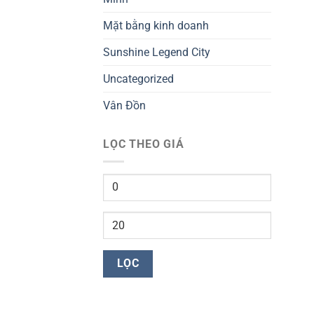
Mặt bằng kinh doanh
Sunshine Legend City
Uncategorized
Vân Đồn
LỌC THEO GIÁ
Giá
tối
thiểu
Giá
tối
đa
LỌC