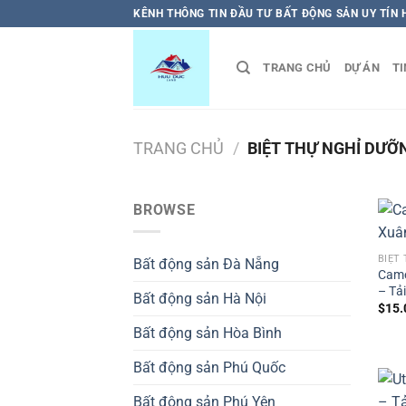
Bỏ
KÊNH THÔNG TIN ĐẦU TƯ BẤT ĐỘNG SẢN UY TÍN
qua
nội
TRANG CHỦ
DỰ ÁN
TI
dung
TRANG CHỦ
/
BIỆT THỰ NGHỈ DƯỠ
BROWSE
BIỆT
Bất động sản Đà Nẵng
Came
– Tả
Bất động sản Hà Nội
$
15.
Bất động sản Hòa Bình
Bất động sản Phú Quốc
Bất động sản Phú Yên