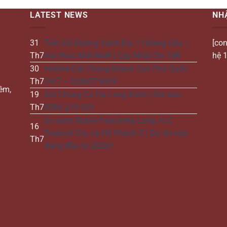
LATEST NEWS
NH
31
Tiến Độ Đường Vành Đai 1 Hoàng Cầu –
[con
Th7
Voi Phục Mới Nhất | Cập Nhật Chi Tiết
hệ 1
30
Hotline Đặt Phòng Khách Sạn Phú Quốc
Th7
24/7 – 0386279939
iêm,
19
Giá Chung Cư Hạ Long Xanh | Giá bán:
Th7
0386 279 939
So sánh Noble Palace Hạ Long, FLC
16
Tropical City và Hà Khánh C | Dự án nào
Th7
đáng đầu tư 2026?