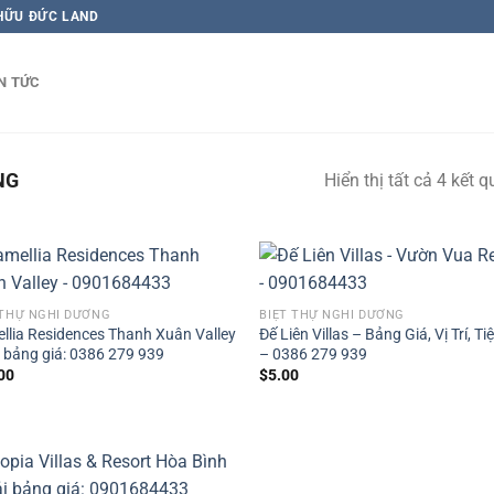
 HỮU ĐỨC LAND
N TỨC
NG
Hiển thị tất cả 4 kết q
 THỰ NGHỈ DƯỠNG
BIỆT THỰ NGHỈ DƯỠNG
llia Residences Thanh Xuân Valley
Đế Liên Villas – Bảng Giá, Vị Trí, Ti
i bảng giá: 0386 279 939
– 0386 279 939
00
$
5.00