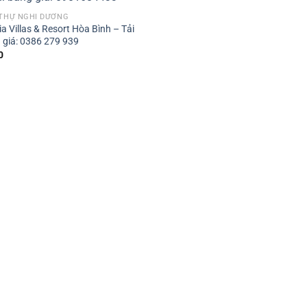
 THỰ NGHỈ DƯỠNG
a Villas & Resort Hòa Bình – Tải
 giá: 0386 279 939
0