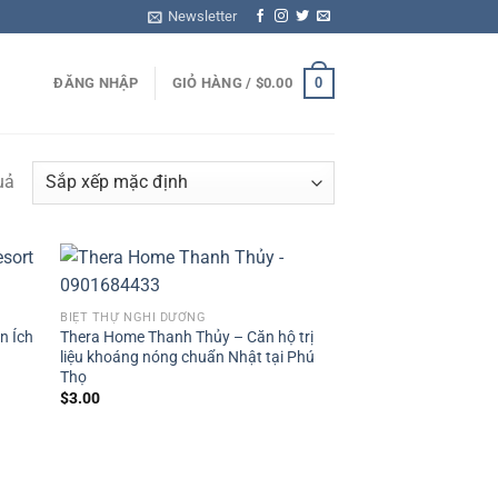
Newsletter
0
ĐĂNG NHẬP
GIỎ HÀNG /
$
0.00
uả
BIỆT THỰ NGHỈ DƯỠNG
ện Ích
Thera Home Thanh Thủy – Căn hộ trị
liệu khoáng nóng chuẩn Nhật tại Phú
Thọ
$
3.00