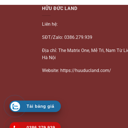
HỮU ĐỨC LAND
Liên hệ:
SĐT/Zalo: 0386.279.939
Địa chỉ: The Matrix One, Mễ Trì, Nam Từ L
Hà Nội
Website: https://huuducland.com/
Tải bảng giá
0386.279.939