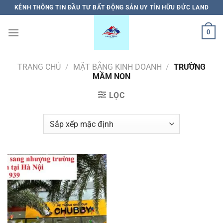
Bỏ
KÊNH THÔNG TIN ĐẦU TƯ BẤT ĐỘNG SẢN UY TÍN HỮU ĐỨC LAND
qua
nội
0
dung
TRANG CHỦ
/
MẶT BẰNG KINH DOANH
/
TRƯỜNG
MẦM NON
LỌC