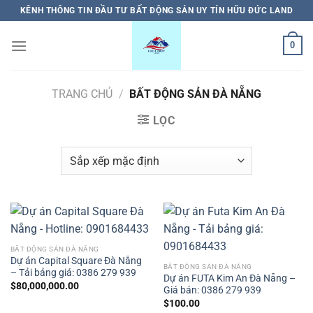
Bỏ
KÊNH THÔNG TIN ĐẦU TƯ BẤT ĐỘNG SẢN UY TÍN HỮU ĐỨC LAND
qua
nội
0
dung
TRANG CHỦ
/
BẤT ĐỘNG SẢN ĐÀ NẴNG
LỌC
BẤT ĐỘNG SẢN ĐÀ NẴNG
Dự án Capital Square Đà Nẵng
BẤT ĐỘNG SẢN ĐÀ NẴNG
– Tải bảng giá: 0386 279 939
Dự án FUTA Kim An Đà Nẵng –
$
80,000,000.00
Giá bán: 0386 279 939
$
100.00