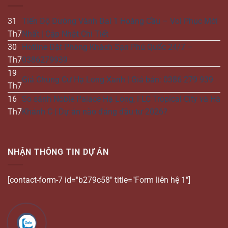
31
Tiến Độ Đường Vành Đai 1 Hoàng Cầu – Voi Phục Mới
Th7
Nhất | Cập Nhật Chi Tiết
30
Hotline Đặt Phòng Khách Sạn Phú Quốc 24/7 –
Th7
0386279939
19
Giá Chung Cư Hạ Long Xanh | Giá bán: 0386 279 939
Th7
16
So sánh Noble Palace Hạ Long, FLC Tropical City và Hà
Th7
Khánh C | Dự án nào đáng đầu tư 2026?
NHẬN THÔNG TIN DỰ ÁN
[contact-form-7 id="b279c58" title="Form liên hệ 1"]