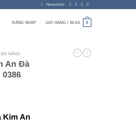
Newsletter
0
ĐĂNG NHẬP
GIỎ HÀNG /
$
0.00
 ĐÀ NẴNG
m An Đà
 0386
a Kim An