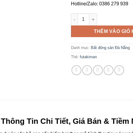
Hotline/Zalo: 0386 279 939
Dự án FUTA Kim An Đà Nẵng – 
THÊM VÀO GIỎ
Danh mục:
Bất động sản Đà Nẵng
Thẻ:
futakiman
Thông Tin Chi Tiết, Giá Bán & Tiềm