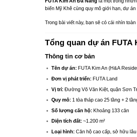
FUTA Kim An Đà Nẵng
là một trong nhữn
biển Mỹ Khê cùng quy mô giới hạn, dự án 
Trong bài viết này, bạn sẽ có cái nhìn toàn
Tổng quan dự án FUTA 
Thông tin cơ bản
Tên dự án:
FUTA Kim An (H&A Reside
Đơn vị phát triển:
FUTA Land
Vị trí:
Đường Võ Văn Kiệt, quận Sơn T
Quy mô:
1 tòa tháp cao 25 tầng + 2 tầ
Số lượng căn hộ:
Khoảng 133 căn
Diện tích đất:
~1.200 m²
Loại hình:
Căn hộ cao cấp, sở hữu lâu