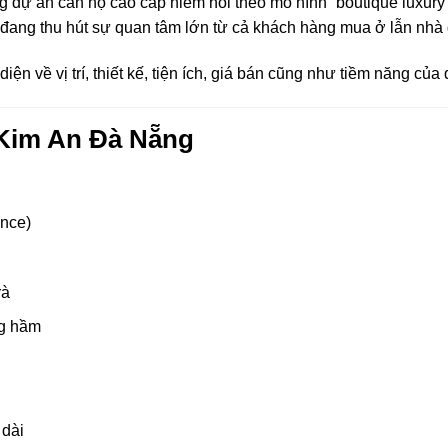
g dự án căn hộ cao cấp hiếm hoi theo mô hình “boutique luxury”
đang thu hút sự quan tâm lớn từ cả khách hàng mua ở lẫn nhà 
 diện về vị trí, thiết kế, tiện ích, giá bán cũng như tiềm năng c
Kim An Đà Nẵng
nce)
rà
ng hầm
 dài