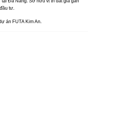
 tại
Đà Nẵng
. Sở hữu vị trí đắt giá gần
đầu tư.
ủa dự án FUTA Kim An.