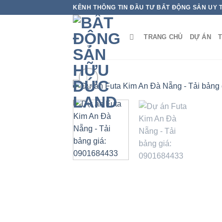
Bỏ
KÊNH THÔNG TIN ĐẦU TƯ BẤT ĐỘNG SẢN UY 
qua
nội
TRANG CHỦ
DỰ ÁN
T
dung