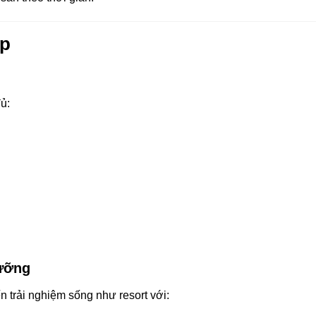
ấp
ủ:
ưỡng
 trải nghiệm sống như resort với: