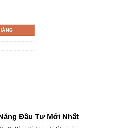
Giá bán: 0386 279 939 số lượng
 HÀNG
 Năng Đầu Tư Mới Nhất