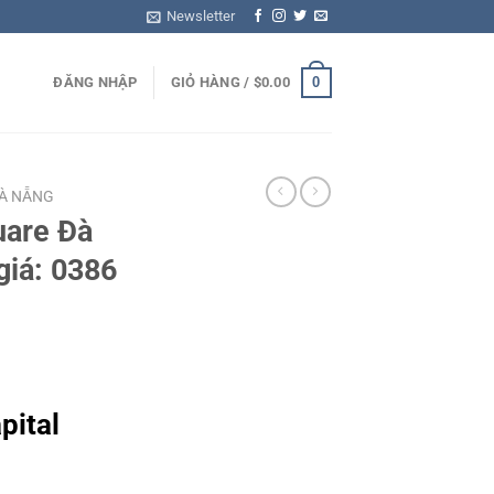
Newsletter
0
ĐĂNG NHẬP
GIỎ HÀNG /
$
0.00
ĐÀ NẴNG
uare Đà
giá: 0386
pital