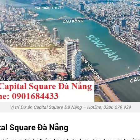
Vị trí Dự án Capital Square Đà Nẵng – Hotline: 0386 279 939
ital Square Đà Nẵng