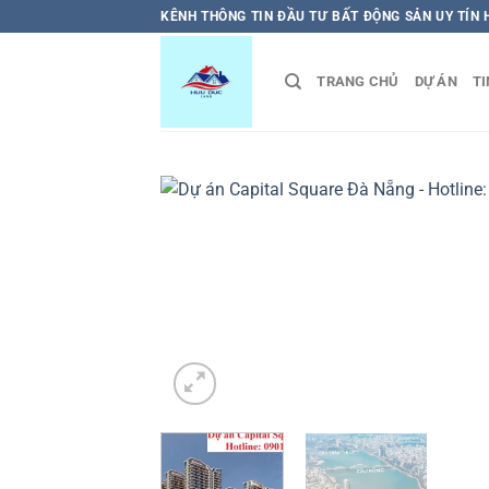
Bỏ
KÊNH THÔNG TIN ĐẦU TƯ BẤT ĐỘNG SẢN UY TÍN
qua
nội
TRANG CHỦ
DỰ ÁN
TI
dung