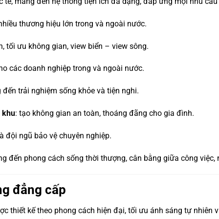
c tế, mang đến hệ thống tiện ích đa dạng, đáp ứng mọi nhu cầu
 nhiều thương hiệu lớn trong và ngoài nước.
h, tối ưu không gian, view biển – view sông.
ho các doanh nghiệp trong và ngoài nước.
 đến trải nghiệm sống khỏe và tiện nghi.
i khu
: tạo không gian an toàn, thoáng đãng cho gia đình.
và đội ngũ bảo vệ chuyên nghiệp.
 đến phong cách sống thời thượng, cân bằng giữa công việc, ngh
ng đẳng cấp
c thiết kế theo phong cách hiện đại, tối ưu ánh sáng tự nhiên v