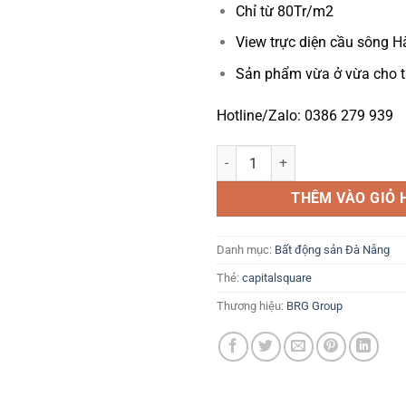
Chỉ từ 80Tr/m2
View trực diện cầu sông 
Sản phẩm vừa ở vừa cho th
Hotline/Zalo: 0386 279 939
Dự án Capital Square Đà Nẵng - 
THÊM VÀO GIỎ 
Danh mục:
Bất động sản Đà Nẵng
Thẻ:
capitalsquare
Thương hiệu:
BRG Group