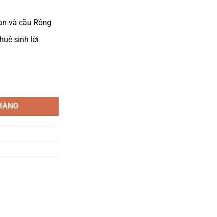
Hàn và cầu Rồng
uê sinh lời
Tải bảng giá: 0386 279 939 số lượng
HÀNG