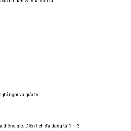
 của cư dân và nhà đầu tư:
ỉ ngơi và giải trí.
à thông gió. Diện tích đa dạng từ 1 – 3