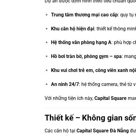
Dự án được định hình theo tiêu chuẩn quố
Trung tâm thương mại cao cấp
: quy tụ
Khu căn hộ hiện đại
: thiết kế thông min
Hệ thống văn phòng hạng A
: phù hợp c
Hồ bơi tràn bờ, phòng gym – spa
: mang
Khu vui chơi trẻ em, công viên xanh nộ
An ninh 24/7
: hệ thống camera, thẻ từ 
Với những tiện ích này,
Capital Square
mang
Thiết kế – Không gian số
Các căn hộ tại
Capital Square Đà Nẵng
đượ