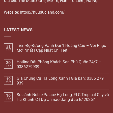
Địa chỉ: The Matrix One, Mễ Trì, Nam Từ Liêm, Hà Nội
Website: https://huuducland.com/
LATEST NEWS
Tiến Độ Đường Vành Đai 1 Hoàng Cầu – Voi Phục
31
Th7
Mới Nhất | Cập Nhật Chi Tiết
Hotline Đặt Phòng Khách Sạn Phú Quốc 24/7 –
30
Th7
0386279939
Giá Chung Cư Hạ Long Xanh | Giá bán: 0386 279
19
Th7
939
So sánh Noble Palace Hạ Long, FLC Tropical City và
16
Th7
Hà Khánh C | Dự án nào đáng đầu tư 2026?