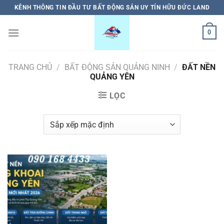
Bỏ
KÊNH THÔNG TIN ĐẦU TƯ BẤT ĐỘNG SẢN UY TÍN HỮU ĐỨC LAND
qua
nội
0
dung
TRANG CHỦ
/
BẤT ĐỘNG SẢN QUẢNG NINH
/
ĐẤT NỀN
QUẢNG YÊN
LỌC