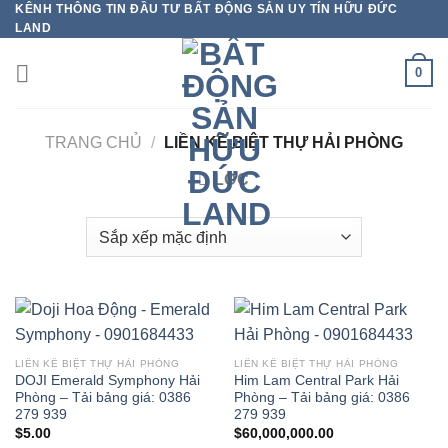
KÊNH THÔNG TIN ĐẦU TƯ BẤT ĐỘNG SẢN UY TÍN HỮU ĐỨC
Bỏ
LAND
qua
nội
0
dung
TRANG CHỦ
/
LIỀN KỀ BIỆT THỰ HẢI PHÒNG
LỌC
LIỀN KỀ BIỆT THỰ HẢI PHÒNG
LIỀN KỀ BIỆT THỰ HẢI PHÒNG
DOJI Emerald Symphony Hải
Him Lam Central Park Hải
Phòng – Tải bảng giá: 0386
Phòng – Tải bảng giá: 0386
279 939
279 939
$
5.00
$
60,000,000.00