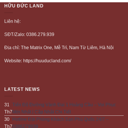
HỮU ĐỨC LAND
Liên hệ:
SĐT/Zalo: 0386.279.939
Địa chỉ: The Matrix One, Mễ Trì, Nam Từ Liêm, Hà Nội
Website: https://huuducland.com/
LATEST NEWS
31
Tiến Độ Đường Vành Đai 1 Hoàng Cầu – Voi Phục
Th7
Mới Nhất | Cập Nhật Chi Tiết
30
Hotline Đặt Phòng Khách Sạn Phú Quốc 24/7 –
Th7
0386279939