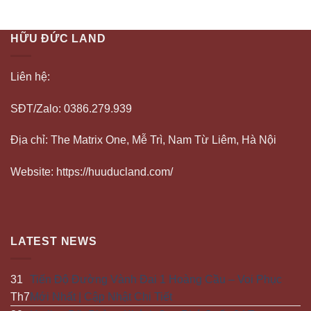
HỮU ĐỨC LAND
Liên hệ:
SĐT/Zalo: 0386.279.939
Địa chỉ: The Matrix One, Mễ Trì, Nam Từ Liêm, Hà Nội
Website: https://huuducland.com/
LATEST NEWS
31
Tiến Độ Đường Vành Đai 1 Hoàng Cầu – Voi Phục
Th7
Mới Nhất | Cập Nhật Chi Tiết