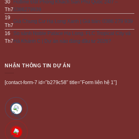
30
Hotline Đặt Phòng Khách Sạn Phú Quốc 24/7 –
Th7
0386279939
19
Giá Chung Cư Hạ Long Xanh | Giá bán: 0386 279 939
Th7
16
So sánh Noble Palace Hạ Long, FLC Tropical City và
Th7
Hà Khánh C | Dự án nào đáng đầu tư 2026?
NHẬN THÔNG TIN DỰ ÁN
[contact-form-7 id="b279c58" title="Form liên hệ 1"]