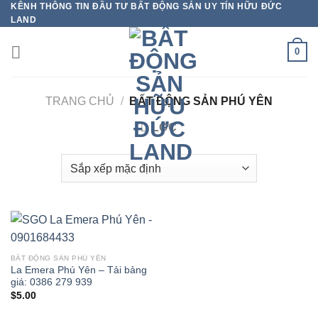
KÊNH THÔNG TIN ĐẦU TƯ BẤT ĐỘNG SẢN UY TÍN HỮU ĐỨC
Bỏ
LAND
qua
nội
0
dung
TRANG CHỦ
/
BẤT ĐỘNG SẢN PHÚ YÊN
LỌC
BẤT ĐỘNG SẢN PHÚ YÊN
La Emera Phú Yên – Tải bảng
giá: 0386 279 939
$
5.00