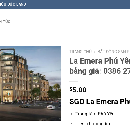
 HỮU ĐỨC LAND
N TỨC
TRANG CHỦ
/
BẤT ĐỘNG SẢN P
La Emera Phú Yê
bảng giá: 0386 2
$
5.00
SGO La Emera Ph
Trung tâm Phú Yên
Tiện ích đồng bộ