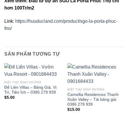
Xem thêm: Đầu tư dự án SGO La Porta Phúc Thọ chỉ
hơn 100Tr/m2
Link:
https://huuducland.com/product/sgo-la-porta-phuc-
tho/
SẢN PHẨM TƯƠNG TỰ
BIỆT THỰ NGHỈ DƯỠNG
Đế Liên Villas – Bảng Giá, Vị
BIỆT THỰ NGHỈ DƯỠNG
Trí, Tiện Ích – 0386 279 939
Camellia Residences Thanh
$
5.00
Xuân Valley – Tải bảng giá:
0386 279 939
$
15.00