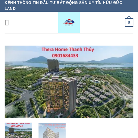
KÊNH THÔNG TIN ĐẦU TƯ BẤT ĐỘNG SẢN UY TÍN HỮU ĐỨC
Bỏ
LAND
qua
nội
0
dung