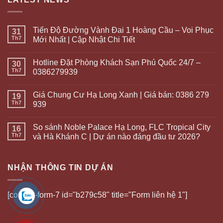
Tiến Độ Đường Vành Đai 1 Hoàng Cầu – Voi Phục
31
Th7
Mới Nhất | Cập Nhật Chi Tiết
Hotline Đặt Phòng Khách Sạn Phú Quốc 24/7 –
30
Th7
0386279939
Giá Chung Cư Hạ Long Xanh | Giá bán: 0386 279
19
Th7
939
So sánh Noble Palace Hạ Long, FLC Tropical City
16
Th7
và Hà Khánh C | Dự án nào đáng đầu tư 2026?
NHẬN THÔNG TIN DỰ ÁN
[contact-form-7 id="b279c58" title="Form liên hệ 1"]