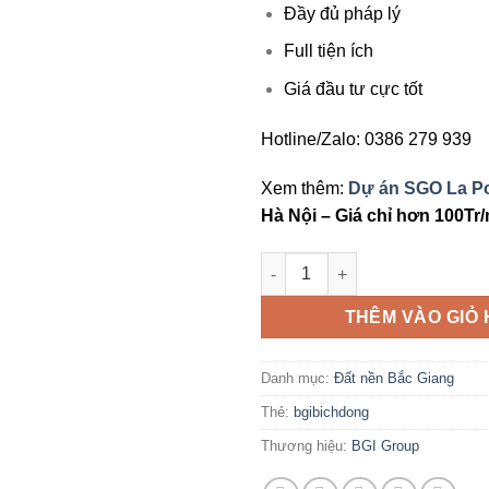
Đầy đủ pháp lý
Full tiện ích
Giá đầu tư cực tốt
Hotline/Zalo: 0386 279 939
Xem thêm:
Dự án SGO La Po
Hà Nội – Giá chỉ hơn 100Tr
Dự án BGI Bích Động Bắc Gian
THÊM VÀO GIỎ
Danh mục:
Đất nền Bắc Giang
Thẻ:
bgibichdong
Thương hiệu:
BGI Group