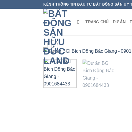
Bỏ
KÊNH THÔNG TIN ĐẦU TƯ BẤT ĐỘNG SẢN UY 
qua
nội
TRANG CHỦ
DỰ ÁN
T
dung