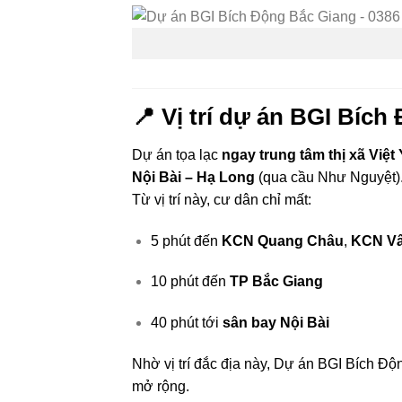
📍 Vị trí dự án BGI Bíc
Dự án tọa lạc
ngay trung tâm thị xã Việt
Nội Bài – Hạ Long
(qua cầu Như Nguyệt)
Từ vị trí này, cư dân chỉ mất:
5 phút đến
KCN Quang Châu
,
KCN Vâ
10 phút đến
TP Bắc Giang
40 phút tới
sân bay Nội Bài
Nhờ vị trí đắc địa này, Dự án BGI Bích Độn
mở rộng.