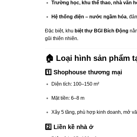
Trường học, khu thể thao, nhà văn h
Hệ thống điện – nước ngầm hóa
, đả
Đặc biệt, khu
biệt thự BGI Bích Động
nằm
gũi thiên nhiên.
🏠 Loại hình sản phẩm t
1️⃣ Shophouse thương mại
Diện tích: 100–150 m²
Mặt tiền: 6–8 m
Xây 5 tầng, phù hợp kinh doanh, mở vă
2️⃣ Liền kề nhà ở