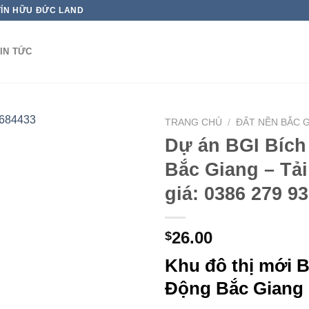
TÍN HỮU ĐỨC LAND
IN TỨC
TRANG CHỦ
/
ĐẤT NỀN BẮC 
Dự án BGI Bíc
Bắc Giang – Tả
giá: 0386 279 9
26.00
$
Khu đô thị mới B
Động Bắc Giang