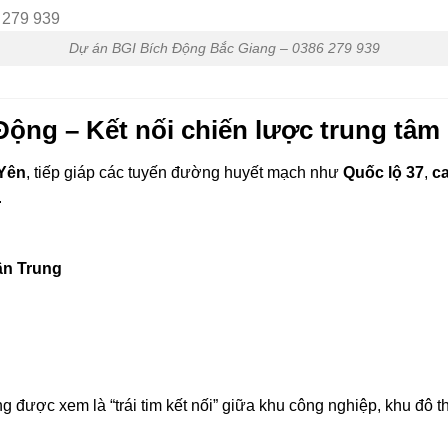
Dự án BGI Bích Động Bắc Giang – 0386 279 939
h Động – Kết nối chiến lược trung tâ
 Yên
, tiếp giáp các tuyến đường huyết mạch như
Quốc lộ 37
,
c
.
n Trung
g được xem là “trái tim kết nối” giữa khu công nghiệp, khu đô 