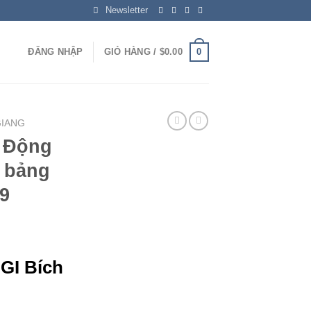
Newsletter
0
ĐĂNG NHẬP
GIỎ HÀNG /
$
0.00
GIANG
h Động
i bảng
39
GI Bích