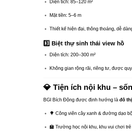
Diện tích: 85–120 m²
Mặt tiền: 5–6 m
Thiết kế hiện đại, thông thoáng, dễ dàn
3️⃣ Biệt thự sinh thái view hồ
Diện tích: 200–300 m²
Không gian rộng rãi, riêng tư, được qu
💎 Tiện ích nội khu – s
BGI Bích Động được định hướng là
đô th
🌳 Công viên cây xanh & đường dạo b
🏫 Trường học nội khu, khu vui chơi tr