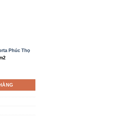
rta Phúc Thọ
/m2
g – Tải bảng giá: 0386 279 939 số lượng
 HÀNG