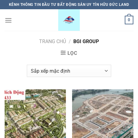
Bỏ
KÊNH THÔNG TIN ĐẦU TƯ BẤT ĐỘNG SẢN UY TÍN HỮU ĐỨC LAND
qua
nội
0
dung
TRANG CHỦ
/
BGI GROUP
LỌC