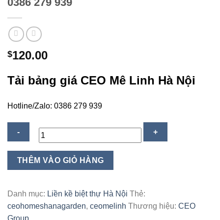
0386 279 939
120.00
$
Tải bảng giá CEO Mê Linh Hà Nội
Hotline/Zalo: 0386 279 939
Dự
THÊM VÀO GIỎ HÀNG
án
CEO
Mê
Danh mục:
Liền kề biệt thự Hà Nội
Thẻ:
Linh
ceohomeshanagarden
,
ceomelinh
Thương hiệu:
CEO
Hà
Group