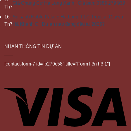
Giá Chung Cư Hạ Long Xanh | Giá bán: 0386 279 939
Th7
16
So sánh Noble Palace Hạ Long, FLC Tropical City và
Th7
Hà Khánh C | Dự án nào đáng đầu tư 2026?
NHẬN THÔNG TIN DỰ ÁN
[contact-form-7 id="b279c58" title="Form liên hệ 1"]