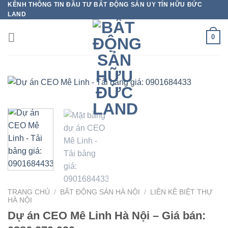
KÊNH THÔNG TIN ĐẦU TƯ BẤT ĐỘNG SẢN UY TÍN HỮU ĐỨC
Bỏ
LAND
qua
nội
0
dung
TRANG CHỦ
/
BẤT ĐỘNG SẢN HÀ NỘI
/
LIỀN KỀ BIỆT THỰ
HÀ NỘI
Dự án CEO Mê Linh Hà Nội – Giá bán: