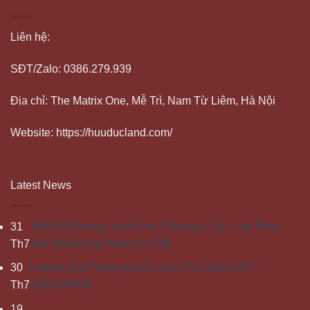
Liên hệ:
SĐT/Zalo: 0386.279.939
Địa chỉ: The Matrix One, Mễ Trì, Nam Từ Liêm, Hà Nội
Website: https://huuducland.com/
Latest News
31
Tiến Độ Đường Vành Đai 1 Hoàng Cầu – Voi Phục
Th7
Mới Nhất | Cập Nhật Chi Tiết
30
Hotline Đặt Phòng Khách Sạn Phú Quốc 24/7 –
Th7
0386279939
19