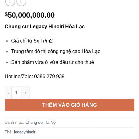
50,000,000.00
$
Chung cư Legacy Hinoiri Hòa Lạc
Giá chỉ từ 5x Tr/m2
Trung tâm đô thị công nghệ cao Hòa Lạc
Sản phẩm vừa ở vừa đầu tư cho thuê
Hotline/Zalo: 0386 279 939
Chung cư Legacy Hinoiri Hòa Lạc - Tải bảng giá: 0386 279 939
THÊM VÀO GIỎ HÀNG
Danh mục:
Chung cư Hà Nội
Thẻ:
legacyhinoiri