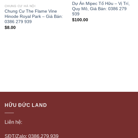
Dự Án Mipec Tố Hữu – Vị Trí,
CHUNG CƯ HÀ NỘI
Quy Mô, Giá Bán: 0386 279
Chung Cư The Flame Vine
939
Hinode Royal Park – Giá Bán:
$
100.00
0386 279 939
$
8.00
HỮU ĐỨC LAND
Liên hệ:
SĐT/Zalo: 0386.279.939