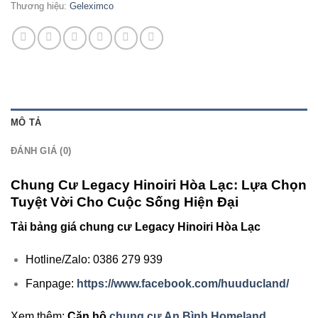
Thương hiệu:
Geleximco
MÔ TẢ
ĐÁNH GIÁ (0)
Chung Cư Legacy Hinoiri Hòa Lạc: Lựa Chọn
Tuyệt Vời Cho Cuộc Sống Hiện Đại
Tải bảng giá chung cư Legacy Hinoiri Hòa Lạc
Hotline/Zalo: 0386 279 939
Fanpage:
https://www.facebook.com/huuducland/
Xem thêm:
Căn hộ
chung cư An Bình Homeland