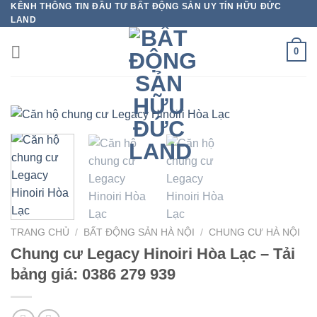
KÊNH THÔNG TIN ĐẦU TƯ BẤT ĐỘNG SẢN UY TÍN HỮU ĐỨC
Bỏ
LAND
qua
nội
0
dung
TRANG CHỦ
/
BẤT ĐỘNG SẢN HÀ NỘI
/
CHUNG CƯ HÀ NỘI
Chung cư Legacy Hinoiri Hòa Lạc – Tải
bảng giá: 0386 279 939