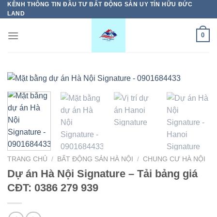
KÊNH THÔNG TIN ĐẦU TƯ BẤT ĐỘNG SẢN UY TÍN HỮU ĐỨC
Bỏ
LAND
qua
nội
0
dung
TRANG CHỦ
/
BẤT ĐỘNG SẢN HÀ NỘI
/
CHUNG CƯ HÀ NỘI
Dự án Hà Nội Signature – Tải bảng giá
CĐT: 0386 279 939