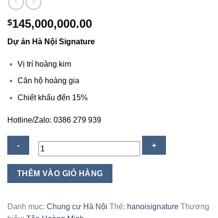
145,000,000.00
$
Dự án Hà Nội Signature
Vị trí hoàng kim
Căn hộ hoàng gia
Chiết khấu đến 15%
Hotline/Zalo: 0386 279 939
Dự
THÊM VÀO GIỎ HÀNG
án
Hà
Nội
Danh mục:
Chung cư Hà Nội
Thẻ:
hanoisignature
Thương
Signature