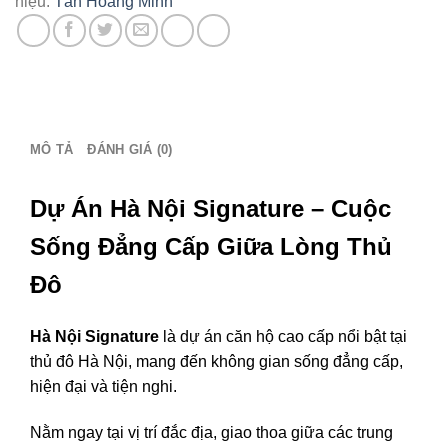
hiệu:
Tân Hoàng Minh
-
Tải
bảng
giá
CĐT:
0386
MÔ TẢ
ĐÁNH GIÁ (0)
279
939
số
Dự Án Hà Nội Signature – Cuộc
lượng
Sống Đẳng Cấp Giữa Lòng Thủ
Đô
Hà Nội Signature
là dự án căn hộ cao cấp nổi bật tại
thủ đô Hà Nội, mang đến không gian sống đẳng cấp,
hiện đại và tiện nghi.
Nằm ngay tại vị trí đắc địa, giao thoa giữa các trung