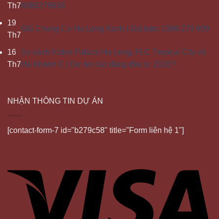
Th7
0386279939
19
Giá Chung Cư Hạ Long Xanh | Giá bán: 0386 279 939
Th7
16
So sánh Noble Palace Hạ Long, FLC Tropical City và
Th7
Hà Khánh C | Dự án nào đáng đầu tư 2026?
NHẬN THÔNG TIN DỰ ÁN
[contact-form-7 id="b279c58" title="Form liên hệ 1"]