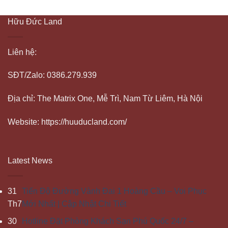
Hữu Đức Land
Liên hệ:
SĐT/Zalo: 0386.279.939
Địa chỉ: The Matrix One, Mễ Trì, Nam Từ Liêm, Hà Nội
Website: https://huuducland.com/
Latest News
31
Tiến Độ Đường Vành Đai 1 Hoàng Cầu – Voi Phục
Th7
Mới Nhất | Cập Nhật Chi Tiết
30
Hotline Đặt Phòng Khách Sạn Phú Quốc 24/7 –