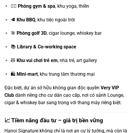
🧘‍♀️
Phòng gym & spa
, khu yoga, thiền
🥩
Khu BBQ
, khu tiệc ngoài trời
🎯
Phòng golf 3D
, cigar lounge, whiskey bar
📚
Library & Co-working space
🧸
Khu vui chơi trẻ em
, nhà trẻ, art gallery
🛍️
Mini-mart
, khu trung tâm thương mại
Đặc biệt, dự án sở hữu không gian độc quyền
Very VIP
Club
dành riêng cho cư dân cao cấp, nơi có sảnh Lounge,
cigar & whiskey bar sang trọng với thang máy riêng biệt.
📈 Tiềm năng đầu tư – giá trị bền vững
Hanoi Signature không chỉ là nơi an cư lý tưởng, mà còn là