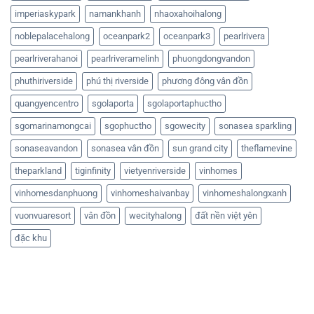
imperiaskypark
namankhanh
nhaoxahoihalong
noblepalacehalong
oceanpark2
oceanpark3
pearlrivera
pearlriverahanoi
pearlriveramelinh
phuongdongvandon
phuthiriverside
phú thị riverside
phương đông vân đồn
quangyencentro
sgolaporta
sgolaportaphuctho
sgomarinamongcai
sgophuctho
sgowecity
sonasea sparkling
sonaseavandon
sonasea vân đồn
sun grand city
theflamevine
theparkland
tiginfinity
vietyenriverside
vinhomes
vinhomesdanphuong
vinhomeshaivanbay
vinhomeshalongxanh
vuonvuaresort
vân đồn
wecityhalong
đất nền việt yên
đặc khu