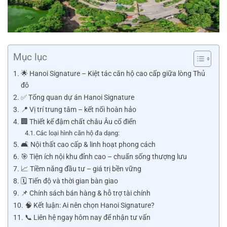
Mục lục
🌟 Hanoi Signature – Kiệt tác căn hộ cao cấp giữa lòng Thủ
đô
✅ Tổng quan dự án Hanoi Signature
📍 Vị trí trung tâm – kết nối hoàn hảo
🏢 Thiết kế đậm chất châu Âu cổ điển
Các loại hình căn hộ đa dạng:
🛋️ Nội thất cao cấp & linh hoạt phong cách
🎯 Tiện ích nội khu đỉnh cao – chuẩn sống thượng lưu
📈 Tiềm năng đầu tư – giá trị bền vững
🗓️ Tiến độ và thời gian bàn giao
📌 Chính sách bán hàng & hỗ trợ tài chính
🧠 Kết luận: Ai nên chọn Hanoi Signature?
📞 Liên hệ ngay hôm nay để nhận tư vấn