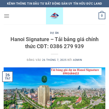
Bỏ
KÊNH THÔNG TIN ĐẦU TƯ BẤT ĐỘNG SẢN UY TÍN HỮU ĐỨC LAND
qua
nội
0
dung
DỰ ÁN
Hanoi Signature – Tải bảng giá chính
thức CĐT: 0386 279 939
ĐĂNG VÀO
26 THÁNG 7, 2025
BỞI
ADMIN
26
Th7