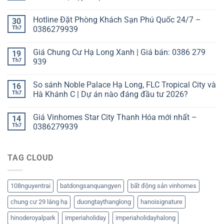
Hotline Đặt Phòng Khách Sạn Phú Quốc 24/7 –
30
Th7
0386279939
Giá Chung Cư Hạ Long Xanh | Giá bán: 0386 279
19
Th7
939
So sánh Noble Palace Hạ Long, FLC Tropical City và
16
Th7
Hà Khánh C | Dự án nào đáng đầu tư 2026?
Giá Vinhomes Star City Thanh Hóa mới nhất –
14
Th7
0386279939
TAG CLOUD
108nguyentrai
batdongsanquangyen
bất động sản vinhomes
chung cư 29 láng hạ
duongtaythanglong
hanoisignature
hinoderoyalpark
imperiaholiday
imperiaholidayhalong