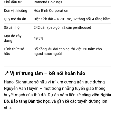
Chủ đầu tư
Ramond Holdings
Đơn vị thi công
Hòa Bình Corporation
Quy mô dự án
Diện tích đất ~4.701 m², 32 tầng nổi, 4 tầng hầm
Số căn hộ
242 căn (bao gồm 2 căn penthouse)
Mật độ xây
49,3%
dựng
Hình thức sở
Sổ hồng lâu dài cho người Việt, 50 năm cho
hữu
người nước ngoài
📍 Vị trí trung tâm – kết nối hoàn hảo
Hanoi Signature sở hữu vị trí kim cương trên trục đường
Nguyễn Văn Huyên – một trong những tuyến giao thông
huyết mạch của thủ đô. Dự án nằm liền kề
công viên Nghĩa
Đô
,
Bảo tàng Dân tộc học
, và gần kề các tuyến đường lớn
như: