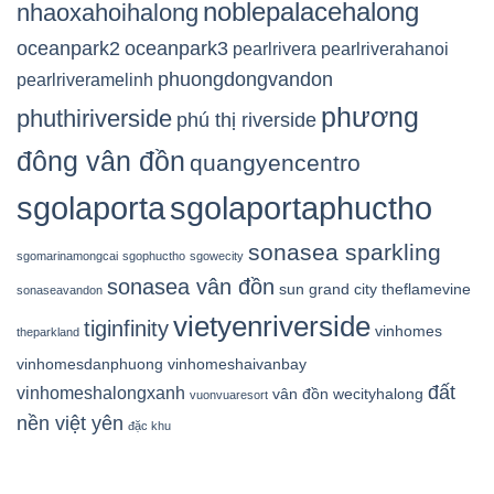
noblepalacehalong
nhaoxahoihalong
oceanpark2
oceanpark3
pearlrivera
pearlriverahanoi
phuongdongvandon
pearlriveramelinh
phương
phuthiriverside
phú thị riverside
đông vân đồn
quangyencentro
sgolaporta
sgolaportaphuctho
sonasea sparkling
sgomarinamongcai
sgophuctho
sgowecity
sonasea vân đồn
sun grand city
theflamevine
sonaseavandon
vietyenriverside
tiginfinity
vinhomes
theparkland
vinhomesdanphuong
vinhomeshaivanbay
đất
vinhomeshalongxanh
vân đồn
wecityhalong
vuonvuaresort
nền việt yên
đặc khu