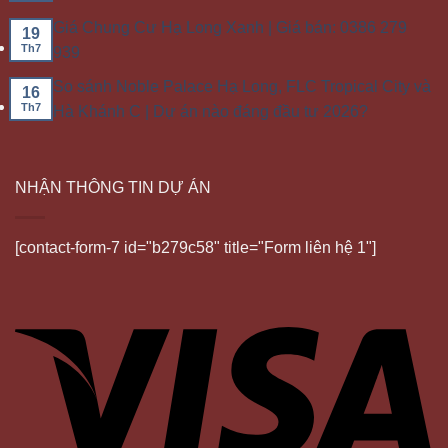
Giá Chung Cư Hạ Long Xanh | Giá bán: 0386 279
19
Th7
939
So sánh Noble Palace Hạ Long, FLC Tropical City và
16
Th7
Hà Khánh C | Dự án nào đáng đầu tư 2026?
NHẬN THÔNG TIN DỰ ÁN
[contact-form-7 id="b279c58" title="Form liên hệ 1"]