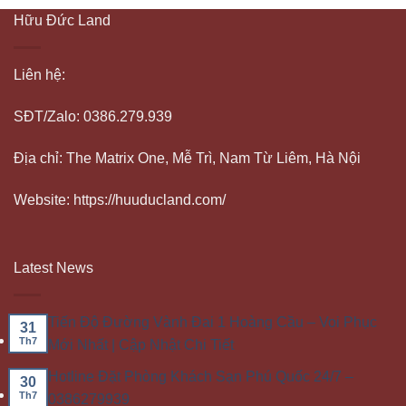
Hữu Đức Land
Liên hệ:
SĐT/Zalo: 0386.279.939
Địa chỉ: The Matrix One, Mễ Trì, Nam Từ Liêm, Hà Nội
Website: https://huuducland.com/
Latest News
Tiến Độ Đường Vành Đai 1 Hoàng Cầu – Voi Phục
31
Th7
Mới Nhất | Cập Nhật Chi Tiết
Hotline Đặt Phòng Khách Sạn Phú Quốc 24/7 –
30
Th7
0386279939