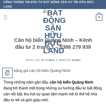
KÊNH THÔNG TIN ĐẦU TƯ BẤT ĐỘNG SẢN UY TÍN HỮU ĐỨC
Bỏ
LAND
qua
nội
0
dung
TIN TỨC
Căn hộ biển Quảng Ninh – Kênh
đầu tư 2 trong 1 – 0386 279 939
ĐĂNG VÀO
26 THÁNG 7, 2025
BỞI
ADMIN
26
Th7
Trong những năm gần đây,
căn hộ biển Quảng Ninh
đang trở thành một trong những xu hướng đầu tư bất động
sản nổi bật, thu hút sự quan tâm mạnh mẽ từ thế hệ nhà
đầu tư trẻ và giới giàu mới.