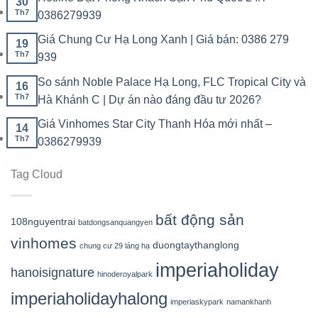
30
Th7
0386279939
Giá Chung Cư Hạ Long Xanh | Giá bán: 0386 279
19
Th7
939
So sánh Noble Palace Hạ Long, FLC Tropical City và
16
Th7
Hà Khánh C | Dự án nào đáng đầu tư 2026?
Giá Vinhomes Star City Thanh Hóa mới nhất –
14
Th7
0386279939
Tag Cloud
bất động sản
108nguyentrai
batdongsanquangyen
vinhomes
duongtaythanglong
chung cư 29 láng hạ
imperiaholiday
hanoisignature
hinoderoyalpark
imperiaholidayhalong
imperiaskypark
namankhanh