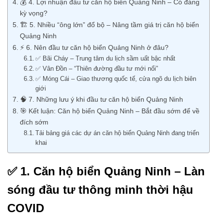
💰 4. Lợi nhuận đầu tư căn hộ biển Quảng Ninh – Có đáng
kỳ vọng?
🏗️ 5. Nhiều “ông lớn” đổ bộ – Nâng tầm giá trị căn hộ biển
Quảng Ninh
⚡ 6. Nên đầu tư căn hộ biển Quảng Ninh ở đâu?
✅ Bãi Cháy – Trung tâm du lịch sầm uất bậc nhất
✅ Vân Đồn – “Thiên đường đầu tư mới nổi”
✅ Móng Cái – Giao thương quốc tế, cửa ngõ du lịch biên
giới
🧠 7. Những lưu ý khi đầu tư căn hộ biển Quảng Ninh
🎯 Kết luận: Căn hộ biển Quảng Ninh – Bắt đầu sớm để về
đích sớm
Tải bảng giá các dự án căn hộ biển Quảng Ninh đang triển
khai
✅
1. Căn hộ biển Quảng Ninh – Làn
sóng đầu tư thông minh thời hậu
COVID