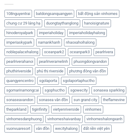
108nguyentrai
batdongsanquangyen
bất động sản vinhomes
chung cư 29 láng hạ
duongtaythanglong
hanoisignature
hinoderoyalpark
imperiaholiday
imperiaholidayhalong
imperiaskypark
namankhanh
nhaoxahoihalong
noblepalacehalong
oceanpark2
oceanpark3
pearlrivera
pearlriverahanoi
pearlriveramelinh
phuongdongvandon
phuthiriverside
phú thị riverside
phương đông vân đồn
quangyencentro
sgolaporta
sgolaportaphuctho
sgomarinamongcai
sgophuctho
sgowecity
sonasea sparkling
sonaseavandon
sonasea vân đồn
sun grand city
theflamevine
theparkland
tiginfinity
vietyenriverside
vinhomes
vinhomesdanphuong
vinhomeshaivanbay
vinhomeshalongxanh
vuonvuaresort
vân đồn
wecityhalong
đất nền việt yên