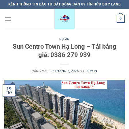
Bỏ
KÊNH THÔNG TIN ĐẦU TƯ BẤT ĐỘNG SẢN UY TÍN HỮU ĐỨC LAND
qua
nội
0
dung
DỰ ÁN
Sun Centro Town Hạ Long – Tải bảng
giá: 0386 279 939
ĐĂNG VÀO
19 THÁNG 7, 2025
BỞI
ADMIN
19
Th7