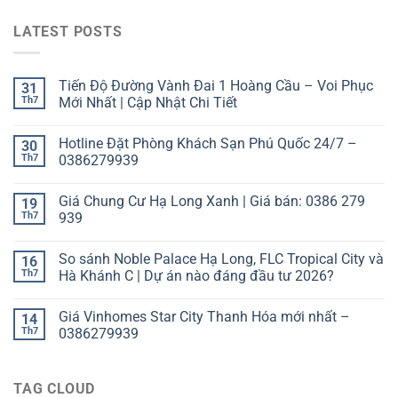
LATEST POSTS
Tiến Độ Đường Vành Đai 1 Hoàng Cầu – Voi Phục
31
Th7
Mới Nhất | Cập Nhật Chi Tiết
Hotline Đặt Phòng Khách Sạn Phú Quốc 24/7 –
30
Th7
0386279939
Giá Chung Cư Hạ Long Xanh | Giá bán: 0386 279
19
Th7
939
So sánh Noble Palace Hạ Long, FLC Tropical City và
16
Th7
Hà Khánh C | Dự án nào đáng đầu tư 2026?
Giá Vinhomes Star City Thanh Hóa mới nhất –
14
Th7
0386279939
TAG CLOUD