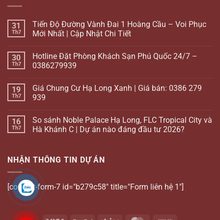
Tiến Độ Đường Vành Đai 1 Hoàng Cầu – Voi Phục
31
Th7
Mới Nhất | Cập Nhật Chi Tiết
Hotline Đặt Phòng Khách Sạn Phú Quốc 24/7 –
30
Th7
0386279939
Giá Chung Cư Hạ Long Xanh | Giá bán: 0386 279
19
Th7
939
So sánh Noble Palace Hạ Long, FLC Tropical City và
16
Th7
Hà Khánh C | Dự án nào đáng đầu tư 2026?
NHẬN THÔNG TIN DỰ ÁN
[contact-form-7 id="b279c58" title="Form liên hệ 1"]