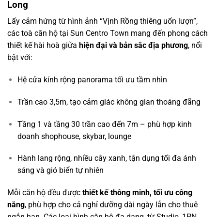
Long
Lấy cảm hứng từ hình ảnh “Vịnh Rồng thiêng uốn lượn”,
các toà căn hộ tại Sun Centro Town mang đến phong cách
thiết kế hài hoà giữa
hiện đại và bản sắc địa phương
, nổi
bật với:
Hệ cửa kính rộng panorama tối ưu tầm nhìn
Trần cao 3,5m, tạo cảm giác không gian thoáng đãng
Tầng 1 và tầng 30 trần cao đến 7m – phù hợp kinh
doanh shophouse, skybar, lounge
Hành lang rộng, nhiều cây xanh, tận dụng tối đa ánh
sáng và gió biển tự nhiên
Mỗi căn hộ đều được
thiết kế thông minh, tối ưu công
năng
, phù hợp cho cả nghỉ dưỡng dài ngày lẫn cho thuê
ngắn hạn. Các loại hình căn hộ đa dạng, từ Studio, 1PN,