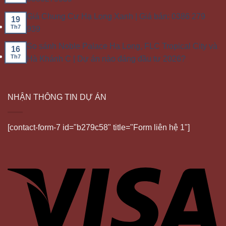
Giá Chung Cư Hạ Long Xanh | Giá bán: 0386 279
19
Th7
939
So sánh Noble Palace Hạ Long, FLC Tropical City và
16
Th7
Hà Khánh C | Dự án nào đáng đầu tư 2026?
NHẬN THÔNG TIN DỰ ÁN
[contact-form-7 id="b279c58" title="Form liên hệ 1"]