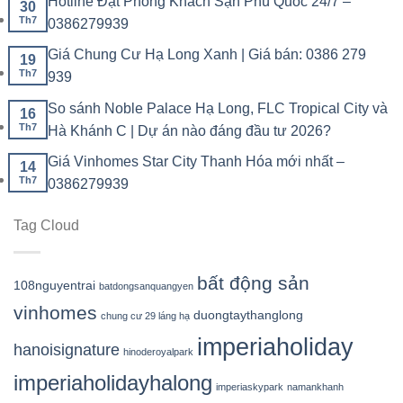
Hotline Đặt Phòng Khách Sạn Phú Quốc 24/7 –
30
Th7
0386279939
Giá Chung Cư Hạ Long Xanh | Giá bán: 0386 279
19
Th7
939
So sánh Noble Palace Hạ Long, FLC Tropical City và
16
Th7
Hà Khánh C | Dự án nào đáng đầu tư 2026?
Giá Vinhomes Star City Thanh Hóa mới nhất –
14
Th7
0386279939
Tag Cloud
bất động sản
108nguyentrai
batdongsanquangyen
vinhomes
duongtaythanglong
chung cư 29 láng hạ
imperiaholiday
hanoisignature
hinoderoyalpark
imperiaholidayhalong
imperiaskypark
namankhanh