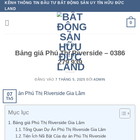
KÊNH THÔNG TIN ĐẦU TƯ BẤT ĐỘNG SẢN UY TÍN HỮU ĐỨC
Bỏ
LAND
qua
nội
0
dung
DỰ ÁN
Bảng giá Phú Thị Riverside – 0386
279 939
ĐĂNG VÀO
7 THÁNG 5, 2025
BỞI
ADMIN
07
Th5
Mục lục
Bảng giá Phú Thị Riverside Gia Lâm
Tổng Quan Dự Án Phú Thị Riverside Gia Lâm
Tiện Ích Nổi Bật Của dự án Phú Thị Riverside