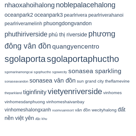
noblepalacehalong
nhaoxahoihalong
oceanpark2
oceanpark3
pearlrivera
pearlriverahanoi
phuongdongvandon
pearlriveramelinh
phương
phuthiriverside
phú thị riverside
đông vân đồn
quangyencentro
sgolaporta
sgolaportaphuctho
sonasea sparkling
sgomarinamongcai
sgophuctho
sgowecity
sonasea vân đồn
sun grand city
theflamevine
sonaseavandon
vietyenriverside
tiginfinity
vinhomes
theparkland
vinhomesdanphuong
vinhomeshaivanbay
đất
vinhomeshalongxanh
vân đồn
wecityhalong
vuonvuaresort
nền việt yên
đặc khu