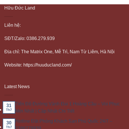
Hữu Đức Land
Liên hệ:
SĐT/Zalo: 0386.279.939
Địa chỉ: The Matrix One, Mễ Trì, Nam Từ Liêm, Hà Nội
Website: https://huuducland.com/
Latest News
Tiến Độ Đường Vành Đai 1 Hoàng Cầu – Voi Phục
31
Th7
Mới Nhất | Cập Nhật Chi Tiết
Hotline Đặt Phòng Khách Sạn Phú Quốc 24/7 –
30
Th7
0386279939