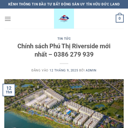
Bỏ
KÊNH THÔNG TIN ĐẦU TƯ BẤT ĐỘNG SẢN UY TÍN HỮU ĐỨC LAND
qua
nội
0
dung
TIN TỨC
Chính sách Phú Thị Riverside mới
nhất – 0386 279 939
ĐĂNG VÀO
12 THÁNG 9, 2025
BỞI
ADMIN
12
Th9