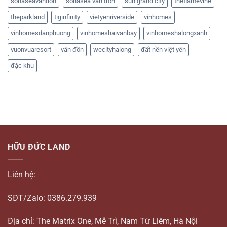
sonaseavandon
sonasea vân đồn
sun grand city
theflamevine
theparkland
tiginfinity
vietyenriverside
vinhomes
vinhomesdanphuong
vinhomeshaivanbay
vinhomeshalongxanh
vuonvuaresort
vân đồn
wecityhalong
đất nền việt yên
đặc khu
HỮU ĐỨC LAND
Liên hệ:
SĐT/Zalo: 0386.279.939
Địa chỉ: The Matrix One, Mễ Trì, Nam Từ Liêm, Hà Nội