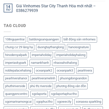
Giá Vinhomes Star City Thanh Hóa mới nhất –
14
Th7
0386279939
TAG CLOUD
108nguyentrai
batdongsanquangyen
bất động sản vinhomes
chung cư 29 láng hạ
duongtaythanglong
hanoisignature
hinoderoyalpark
imperiaholiday
imperiaholidayhalong
imperiaskypark
namankhanh
nhaoxahoihalong
noblepalacehalong
oceanpark2
oceanpark3
pearlrivera
pearlriverahanoi
pearlriveramelinh
phuongdongvandon
phuthiriverside
phú thị riverside
phương đông vân đồn
quangyencentro
sgolaporta
sgolaportaphuctho
sgomarinamongcai
sgophuctho
sgowecity
sonasea sparkling