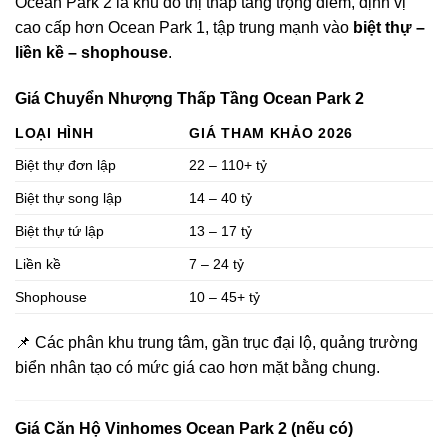
Ocean Park 2 là khu đô thị thấp tầng trọng điểm, định vị
cao cấp hơn Ocean Park 1, tập trung mạnh vào
biệt thự –
liền kề – shophouse
.
Giá Chuyển Nhượng Thấp Tầng Ocean Park 2
LOẠI HÌNH
GIÁ THAM KHẢO 2026
Biệt thự đơn lập
22 – 110+ tỷ
Biệt thự song lập
14 – 40 tỷ
Biệt thự tứ lập
13 – 17 tỷ
Liền kề
7 – 24 tỷ
Shophouse
10 – 45+ tỷ
📌 Các phân khu trung tâm, gần trục đại lộ, quảng trường
biển nhân tạo có mức giá cao hơn mặt bằng chung.
Giá Căn Hộ Vinhomes Ocean Park 2 (nếu có)