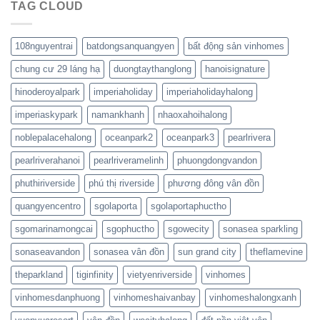
TAG CLOUD
108nguyentrai
batdongsanquangyen
bất động sản vinhomes
chung cư 29 láng hạ
duongtaythanglong
hanoisignature
hinoderoyalpark
imperiaholiday
imperiaholidayhalong
imperiaskypark
namankhanh
nhaoxahoihalong
noblepalacehalong
oceanpark2
oceanpark3
pearlrivera
pearlriverahanoi
pearlriveramelinh
phuongdongvandon
phuthiriverside
phú thị riverside
phương đông vân đồn
quangyencentro
sgolaporta
sgolaportaphuctho
sgomarinamongcai
sgophuctho
sgowecity
sonasea sparkling
sonaseavandon
sonasea vân đồn
sun grand city
theflamevine
theparkland
tiginfinity
vietyenriverside
vinhomes
vinhomesdanphuong
vinhomeshaivanbay
vinhomeshalongxanh