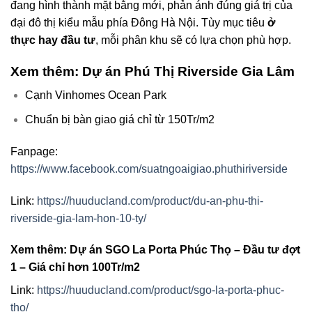
đang hình thành mặt bằng mới, phản ánh đúng giá trị của
đại đô thị kiểu mẫu phía Đông Hà Nội. Tùy mục tiêu
ở
thực hay đầu tư
, mỗi phân khu sẽ có lựa chọn phù hợp.
Xem thêm: Dự án Phú Thị Riverside Gia Lâm
Cạnh Vinhomes Ocean Park
Chuẩn bị bàn giao giá chỉ từ 150Tr/m2
Fanpage:
https://www.facebook.com/suatngoaigiao.phuthiriverside
Link:
https://huuducland.com/product/du-an-phu-thi-
riverside-gia-lam-hon-10-ty/
Xem thêm: Dự án SGO La Porta Phúc Thọ – Đầu tư đợt
1 – Giá chỉ hơn 100Tr/m2
Link:
https://huuducland.com/product/sgo-la-porta-phuc-
tho/