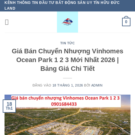
KÊNH THÔNG TIN ĐẦU TƯ BẤT ĐỘNG SẢN UY TÍN HỮU ĐỨC
Bỏ
LAND
qua
nội
0
dung
TIN TỨC
Giá Bán Chuyển Nhượng Vinhomes
Ocean Park 1 2 3 Mới Nhất 2026 |
Bảng Giá Chi Tiết
ĐĂNG VÀO
18 THÁNG 1, 2026
BỞI
ADMIN
18
Th1