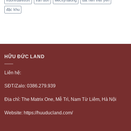
vuonvuaresort
vân đồn
wecityhalong
đất nền việt yên
đặc khu
HỮU ĐỨC LAND
Liên hệ:
SĐT/Zalo: 0386.279.939
Địa chỉ: The Matrix One, Mễ Trì, Nam Từ Liêm, Hà Nội
Website: https://huuducland.com/