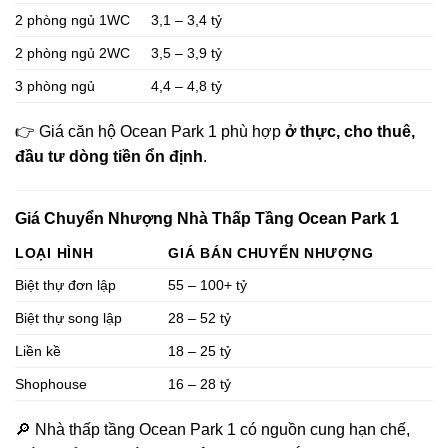
2 phòng ngủ 1WC
3,1 – 3,4 tỷ
2 phòng ngủ 2WC
3,5 – 3,9 tỷ
3 phòng ngủ
4,4 – 4,8 tỷ
👉 Giá căn hộ Ocean Park 1 phù hợp
ở thực, cho thuê,
đầu tư dòng tiền ổn định
.
Giá Chuyển Nhượng Nhà Thấp Tầng Ocean Park 1
LOẠI HÌNH
GIÁ BÁN CHUYỂN NHƯỢNG
Biệt thự đơn lập
55 – 100+ tỷ
Biệt thự song lập
28 – 52 tỷ
Liền kề
18 – 25 tỷ
Shophouse
16 – 28 tỷ
🔎 Nhà thấp tầng Ocean Park 1 có nguồn cung hạn chế,