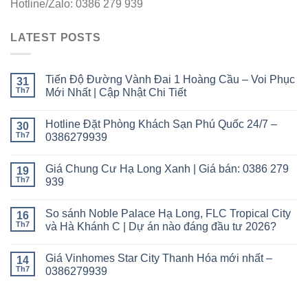
Hotline/Zalo: 0386 279 939
LATEST POSTS
Tiến Độ Đường Vành Đai 1 Hoàng Cầu – Voi Phục
31
Th7
Mới Nhất | Cập Nhật Chi Tiết
Hotline Đặt Phòng Khách Sạn Phú Quốc 24/7 –
30
Th7
0386279939
Giá Chung Cư Hạ Long Xanh | Giá bán: 0386 279
19
Th7
939
So sánh Noble Palace Hạ Long, FLC Tropical City
16
Th7
và Hà Khánh C | Dự án nào đáng đầu tư 2026?
Giá Vinhomes Star City Thanh Hóa mới nhất –
14
Th7
0386279939