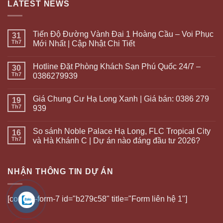
LATEST NEWS
Tiến Độ Đường Vành Đai 1 Hoàng Cầu – Voi Phục
31
Th7
Mới Nhất | Cập Nhật Chi Tiết
Hotline Đặt Phòng Khách Sạn Phú Quốc 24/7 –
30
Th7
0386279939
Giá Chung Cư Hạ Long Xanh | Giá bán: 0386 279
19
Th7
939
So sánh Noble Palace Hạ Long, FLC Tropical City
16
Th7
và Hà Khánh C | Dự án nào đáng đầu tư 2026?
NHẬN THÔNG TIN DỰ ÁN
[contact-form-7 id="b279c58" title="Form liên hệ 1"]