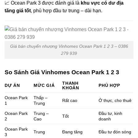
📈 Ocean Park 3 được đánh giá là
khu vực có dư địa
tăng giá tốt
, phù hợp đầu tư trung – dài hạn.
Giá bán chuyển nhượng Vinhomes Ocean Park 1 2 3 – 0386
279 939
So Sánh Giá Vinhomes Ocean Park 1 2 3
THANH
DỰ ÁN
MỨC GIÁ
PHÙ HỢP
KHOẢN
Ocean Park
Thấp –
Rất cao
Ở thực, cho thuê
1
Trung
Ocean Park
Trung –
Đầu tư, kinh
Tốt
2
Cao
doanh
Ocean Park
Trung
Đang tăng
Đầu tư đón sóng
3