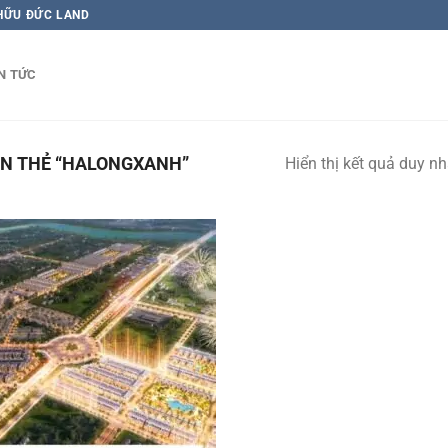
 HỮU ĐỨC LAND
N TỨC
N THẺ “HALONGXANH”
Hiển thị kết quả duy nh