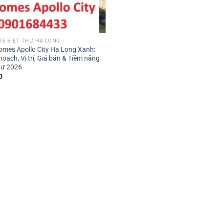
 KỀ BIỆT THỰ HẠ LONG
omes Apollo City Hạ Long Xanh:
oạch, Vị trí, Giá bán & Tiềm năng
tư 2026
0