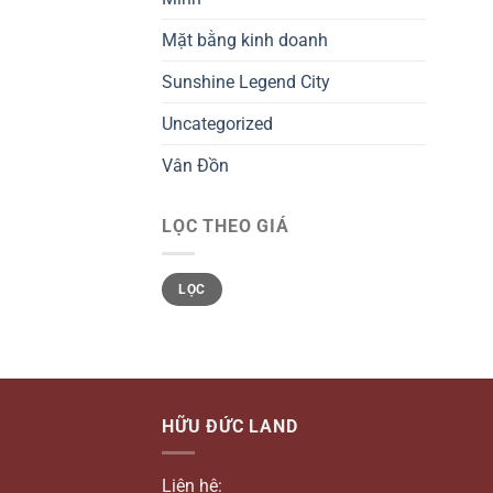
Mặt bằng kinh doanh
Sunshine Legend City
Uncategorized
Vân Đồn
LỌC THEO GIÁ
Giá
Giá
LỌC
tối
tối
thiểu
đa
HỮU ĐỨC LAND
Liên hệ: