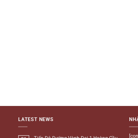
LATEST NEWS
NH
[con