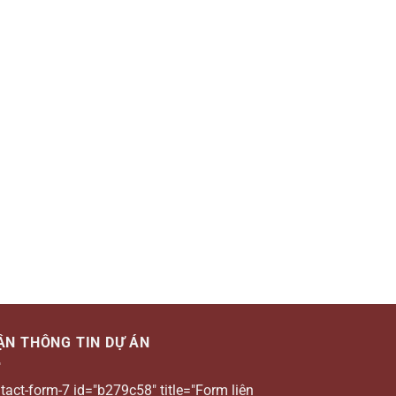
ẬN THÔNG TIN DỰ ÁN
tact-form-7 id="b279c58" title="Form liên