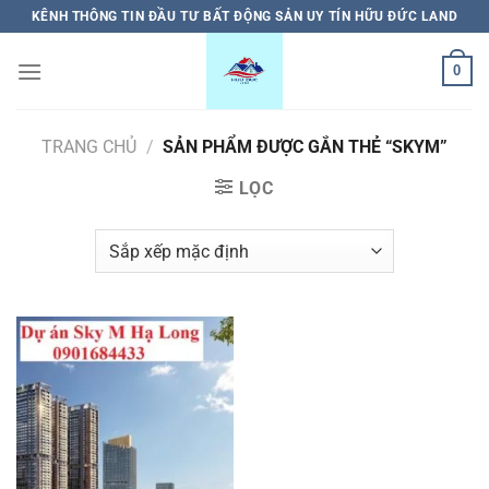
Bỏ
KÊNH THÔNG TIN ĐẦU TƯ BẤT ĐỘNG SẢN UY TÍN HỮU ĐỨC LAND
qua
nội
0
dung
TRANG CHỦ
/
SẢN PHẨM ĐƯỢC GẮN THẺ “SKYM”
LỌC