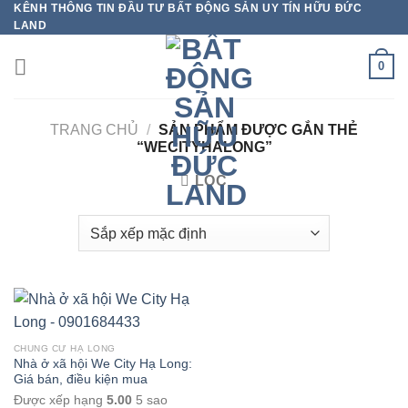
KÊNH THÔNG TIN ĐẦU TƯ BẤT ĐỘNG SẢN UY TÍN HỮU ĐỨC
Bỏ
LAND
qua
nội
0
dung
TRANG CHỦ
/
SẢN PHẨM ĐƯỢC GẮN THẺ
“WECITYHALONG”
LỌC
CHUNG CƯ HẠ LONG
Nhà ở xã hội We City Hạ Long:
Giá bán, điều kiện mua
Được xếp hạng
5.00
5 sao