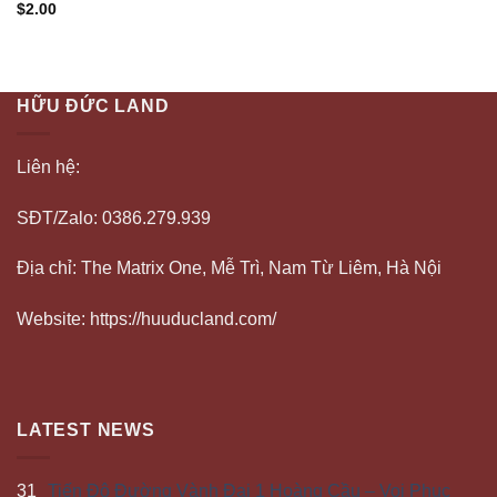
$
2.00
HỮU ĐỨC LAND
Liên hệ:
SĐT/Zalo: 0386.279.939
Địa chỉ: The Matrix One, Mễ Trì, Nam Từ Liêm, Hà Nội
Website: https://huuducland.com/
LATEST NEWS
31
Tiến Độ Đường Vành Đai 1 Hoàng Cầu – Voi Phục