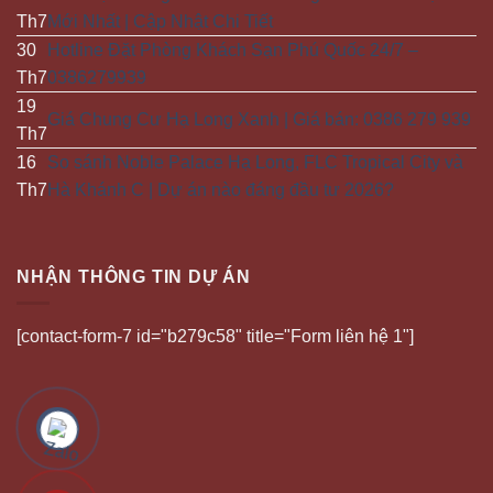
Th7
Mới Nhất | Cập Nhật Chi Tiết
30
Hotline Đặt Phòng Khách Sạn Phú Quốc 24/7 –
Th7
0386279939
19
Giá Chung Cư Hạ Long Xanh | Giá bán: 0386 279 939
Th7
16
So sánh Noble Palace Hạ Long, FLC Tropical City và
Th7
Hà Khánh C | Dự án nào đáng đầu tư 2026?
NHẬN THÔNG TIN DỰ ÁN
[contact-form-7 id="b279c58" title="Form liên hệ 1"]