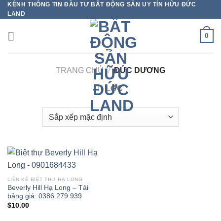
KÊNH THÔNG TIN ĐẦU TƯ BẤT ĐỘNG SẢN UY TÍN HỮU ĐỨC
Bỏ
LAND
qua
nội
0
dung
TRANG CHỦ
/
ĐỨC DƯƠNG
LỌC
LIỀN KỀ BIỆT THỰ HẠ LONG
Beverly Hill Hạ Long – Tải
bảng giá: 0386 279 939
$
10.00