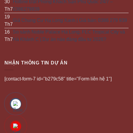
30
Hotline Đặt Phòng Khách Sạn Phú Quốc 24/7 –
Th7
0386279939
19
Giá Chung Cư Hạ Long Xanh | Giá bán: 0386 279 939
Th7
16
So sánh Noble Palace Hạ Long, FLC Tropical City và
Th7
Hà Khánh C | Dự án nào đáng đầu tư 2026?
NHẬN THÔNG TIN DỰ ÁN
[contact-form-7 id="b279c58" title="Form liên hệ 1"]