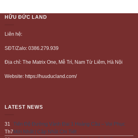
HỮU ĐỨC LAND
Liên hệ:
SĐT/Zalo: 0386.279.939
Địa chỉ: The Matrix One, Mễ Trì, Nam Từ Liêm, Hà Nội
Website: https://huuducland.com/
LATEST NEWS
31
Tiến Độ Đường Vành Đai 1 Hoàng Cầu – Voi Phục
Th7
Mới Nhất | Cập Nhật Chi Tiết