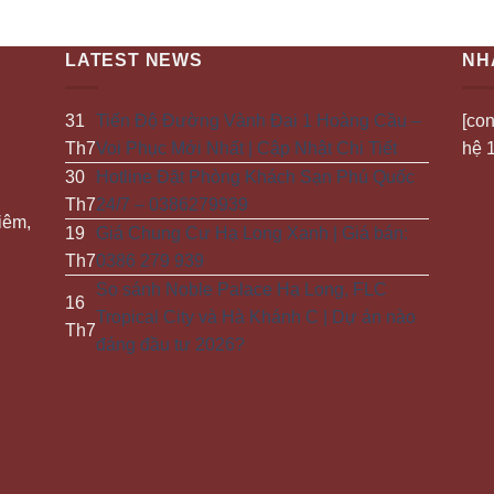
LATEST NEWS
NH
31
Tiến Độ Đường Vành Đai 1 Hoàng Cầu –
[con
Th7
Voi Phục Mới Nhất | Cập Nhật Chi Tiết
hệ 1
30
Hotline Đặt Phòng Khách Sạn Phú Quốc
Th7
24/7 – 0386279939
iêm,
19
Giá Chung Cư Hạ Long Xanh | Giá bán:
Th7
0386 279 939
So sánh Noble Palace Hạ Long, FLC
16
Tropical City và Hà Khánh C | Dự án nào
Th7
đáng đầu tư 2026?