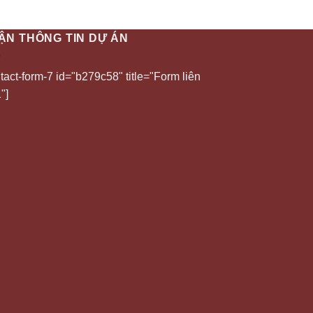
ẬN THÔNG TIN DỰ ÁN
tact-form-7 id="b279c58" title="Form liên
"]