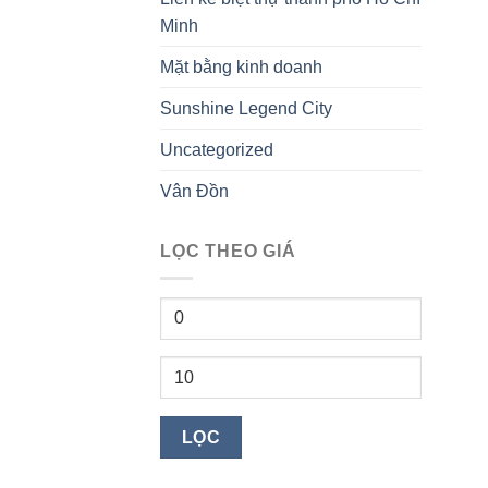
Minh
Mặt bằng kinh doanh
Sunshine Legend City
Uncategorized
Vân Đồn
LỌC THEO GIÁ
Giá
tối
thiểu
Giá
tối
đa
LỌC