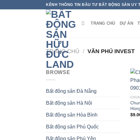
Bỏ
KÊNH THÔNG TIN ĐẦU TƯ BẤT ĐỘNG SẢN UY 
qua
nội
TRANG CHỦ
DỰ ÁN
T
dung
TRANG CHỦ
/
VĂN PHÚ INVEST
BROWSE
Bất động sản Đà Nẵng
CHUN
Chun
Bất động sản Hà Nội
Hùng
$
9.0
Bất động sản Hòa Bình
Bất động sản Phú Quốc
Bất động sản Phú Yên