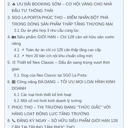
🔥 ƯU ĐÃI BOOKING SỚM – CƠ HỘI VÀNG CHO NHÀ
ĐẦU TƯ THÔNG THÁI
SGO LA PORTA PHÚC THỌ – ĐIỂM NHẤN ĐỘT PHÁ
TRONG DÒNG SẢN PHẨM THẤP TẦNG THƯƠNG MẠI
Dự án phù hợp 3 nhu cầu cùng lúc:
🏡 Siêu phẩm GIỚI HẠN – Chỉ 128 căn sở hữu sân vườn
riêng
📌 Toàn dự án chỉ có 128 căn thấp tầng cao cấp
📌 Hơn 20 tiện ích nội khu chuẩn sống mới
🎨 Thiết kế Neo Classic – Dấu ấn sang trọng vượt thời
gian
Slug của Neo Classic tại SGO La Porta:
🏪 Công năng ĐA DẠNG – TỐI ƯU MỌI LOẠI HÌNH KINH
DOANH
Các loại hình thiết kế linh hoạt:
Một số mô hình kinh doanh lý tưởng:
PHÚC THỌ – THỊ TRƯỜNG ĐANG “THỨC GIẤC” VỚI
HÀNG LOẠT ĐỘNG LỰC TĂNG TRƯỞNG
📞 ĐĂNG KÝ NGAY – SỞ HỮU SIÊU PHẨM GIỚI HẠN 128
CĂN TẠI TRUNG TÂM PHÚC THỌ