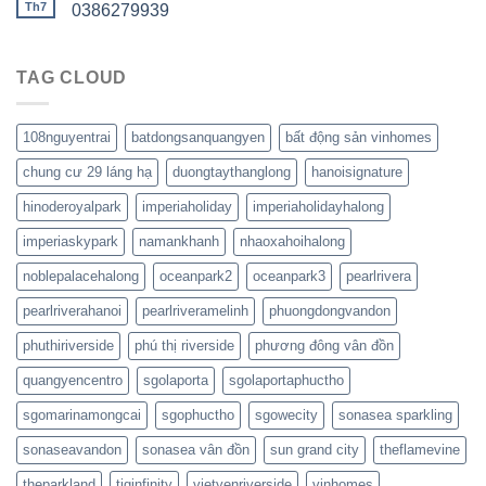
Th7
0386279939
TAG CLOUD
108nguyentrai
batdongsanquangyen
bất động sản vinhomes
chung cư 29 láng hạ
duongtaythanglong
hanoisignature
hinoderoyalpark
imperiaholiday
imperiaholidayhalong
imperiaskypark
namankhanh
nhaoxahoihalong
noblepalacehalong
oceanpark2
oceanpark3
pearlrivera
pearlriverahanoi
pearlriveramelinh
phuongdongvandon
phuthiriverside
phú thị riverside
phương đông vân đồn
quangyencentro
sgolaporta
sgolaportaphuctho
sgomarinamongcai
sgophuctho
sgowecity
sonasea sparkling
sonaseavandon
sonasea vân đồn
sun grand city
theflamevine
theparkland
tiginfinity
vietyenriverside
vinhomes