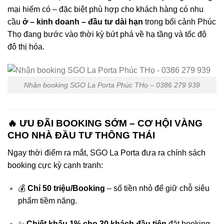
mại hiếm có – đặc biệt phù hợp cho khách hàng có nhu
cầu
ở – kinh doanh – đầu tư dài hạn
trong bối cảnh Phúc
Thọ đang bước vào thời kỳ bứt phá về hạ tầng và tốc độ
đô thị hóa.
Nhận booking SGO La Porta Phúc THọ – 0386 279 939
🔥 ƯU ĐÃI BOOKING SỚM – CƠ HỘI VÀNG
CHO NHÀ ĐẦU TƯ THÔNG THÁI
Ngay thời điểm ra mắt, SGO La Porta đưa ra chính sách
booking cực kỳ cạnh tranh:
💰
Chỉ 50 triệu/Booking
– số tiền nhỏ để giữ chỗ siêu
phẩm tiềm năng.
✨
Chiết khấu 1% cho 30 khách đầu tiên
đặt booking