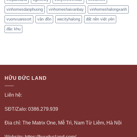
vinhomesdanphuong
vinhomeshaivanbay
vinhomeshalongxanh
vuonvuaresort
vân đồn
wecityhalong
đất nền việt yên
đặc khu
HỮU ĐỨC LAND
Liên hệ:
SĐT/Zalo: 0386.279.939
Địa chỉ: The Matrix One, Mễ Trì, Nam Từ Liêm, Hà Nội
Website: https://huuducland.com/