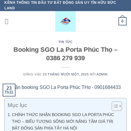
KÊNH THÔNG TIN ĐẦU TƯ BẤT ĐỘNG SẢN UY TÍN HỮU ĐỨC
Bỏ
LAND
qua
nội
0
dung
TIN TỨC
Booking SGO La Porta Phúc Thọ –
0386 279 939
ĐĂNG VÀO
23 THÁNG MƯỜI MỘT, 2025
BỞI
ADMIN
23
Th11
Mục lục
CHÍNH THỨC NHẬN BOOKING SGO LA PORTA PHÚC
THỌ – BIỂU TƯỢNG SỐNG MỚI NÂNG TẦM GIÁ TRỊ
BẤT ĐỘNG SẢN PHÍA TÂY HÀ NỘI