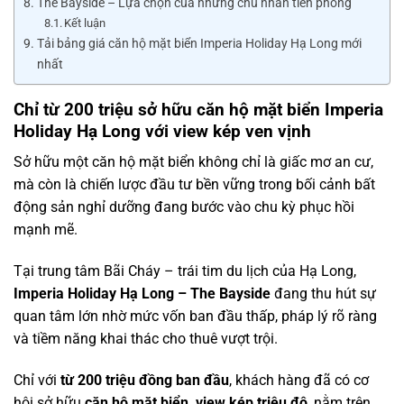
The Bayside – Lựa chọn của những chủ nhân tiên phong
Kết luận
Tải bảng giá căn hộ mặt biển Imperia Holiday Hạ Long mới
nhất
Chỉ từ 200 triệu sở hữu căn hộ mặt biển Imperia
Holiday Hạ Long với view kép ven vịnh
Sở hữu một căn hộ mặt biển không chỉ là giấc mơ an cư,
mà còn là chiến lược đầu tư bền vững trong bối cảnh bất
động sản nghỉ dưỡng đang bước vào chu kỳ phục hồi
mạnh mẽ.
Tại trung tâm Bãi Cháy – trái tim du lịch của Hạ Long,
Imperia Holiday Hạ Long – The Bayside
đang thu hút sự
quan tâm lớn nhờ mức vốn ban đầu thấp, pháp lý rõ ràng
và tiềm năng khai thác cho thuê vượt trội.
Chỉ với
từ 200 triệu đồng ban đầu
, khách hàng đã có cơ
hội sở hữu
căn hộ mặt biển, view kép triệu đô
, nằm trên