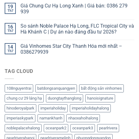
Giá Chung Cư Hạ Long Xanh | Giá bán: 0386 279
19
Th7
939
So sánh Noble Palace Hạ Long, FLC Tropical City và
16
Th7
Hà Khánh C | Dự án nào đáng đầu tư 2026?
Giá Vinhomes Star City Thanh Hóa mới nhất –
14
Th7
0386279939
TAG CLOUD
108nguyentrai
batdongsanquangyen
bất động sản vinhomes
chung cư 29 láng hạ
duongtaythanglong
hanoisignature
hinoderoyalpark
imperiaholiday
imperiaholidayhalong
imperiaskypark
namankhanh
nhaoxahoihalong
noblepalacehalong
oceanpark2
oceanpark3
pearlrivera
pearlriverahanoi
pearlriveramelinh
phuongdongvandon