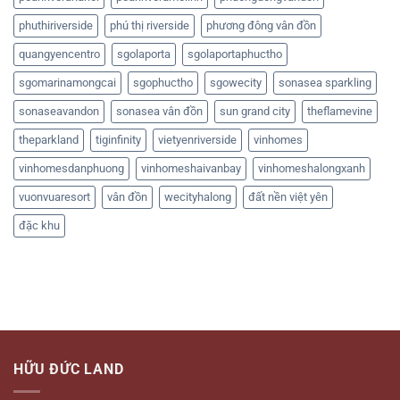
phuthiriverside
phú thị riverside
phương đông vân đồn
quangyencentro
sgolaporta
sgolaportaphuctho
sgomarinamongcai
sgophuctho
sgowecity
sonasea sparkling
sonaseavandon
sonasea vân đồn
sun grand city
theflamevine
theparkland
tiginfinity
vietyenriverside
vinhomes
vinhomesdanphuong
vinhomeshaivanbay
vinhomeshalongxanh
vuonvuaresort
vân đồn
wecityhalong
đất nền việt yên
đặc khu
HỮU ĐỨC LAND