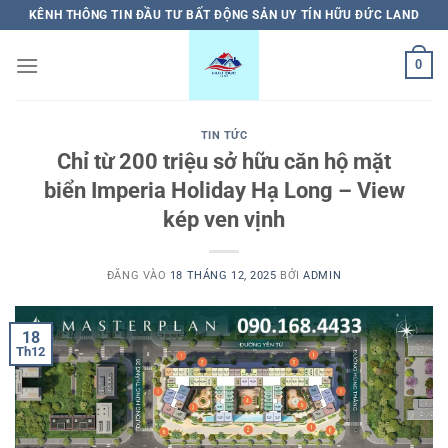
Bỏ
KÊNH THÔNG TIN ĐẦU TƯ BẤT ĐỘNG SẢN UY TÍN HỮU ĐỨC LAND
qua
nội
0
dung
TIN TỨC
Chỉ từ 200 triệu sở hữu căn hộ mặt
biển Imperia Holiday Hạ Long – View
kép ven vịnh
ĐĂNG VÀO
18 THÁNG 12, 2025
BỞI
ADMIN
18
Th12