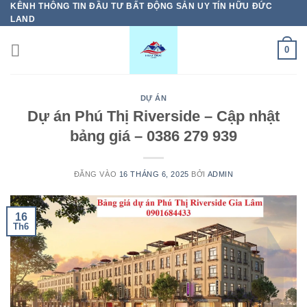
KÊNH THÔNG TIN ĐẦU TƯ BẤT ĐỘNG SẢN UY TÍN HỮU ĐỨC
Bỏ
LAND
qua
nội
0
dung
DỰ ÁN
Dự án Phú Thị Riverside – Cập nhật
bảng giá – 0386 279 939
ĐĂNG VÀO
16 THÁNG 6, 2025
BỞI
ADMIN
16
Th6