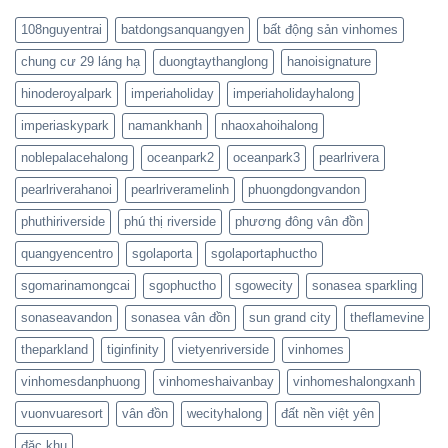
108nguyentrai
batdongsanquangyen
bất động sản vinhomes
chung cư 29 láng hạ
duongtaythanglong
hanoisignature
hinoderoyalpark
imperiaholiday
imperiaholidayhalong
imperiaskypark
namankhanh
nhaoxahoihalong
noblepalacehalong
oceanpark2
oceanpark3
pearlrivera
pearlriverahanoi
pearlriveramelinh
phuongdongvandon
phuthiriverside
phú thị riverside
phương đông vân đồn
quangyencentro
sgolaporta
sgolaportaphuctho
sgomarinamongcai
sgophuctho
sgowecity
sonasea sparkling
sonaseavandon
sonasea vân đồn
sun grand city
theflamevine
theparkland
tiginfinity
vietyenriverside
vinhomes
vinhomesdanphuong
vinhomeshaivanbay
vinhomeshalongxanh
vuonvuaresort
vân đồn
wecityhalong
đất nền việt yên
đặc khu