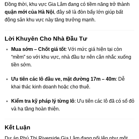
Đồng thời, khu vực Gia Lâm đang có tiềm năng trở thành
quận mới của Hà Nội
, đây sẽ là đòn bẩy lớn giúp bất
động sản khu vực này tăng trưởng mạnh.
Lời Khuyên Cho Nhà Đầu Tư
Mua sớm – Chốt giá tốt
: Với mức giá hiện tại còn
“mềm” so với khu vực, nhà đầu tư nên cân nhắc xuống
tiền sớm.
Ưu tiên các lô đầu ve, mặt đường 17m – 40m
: Dễ
khai thác kinh doanh hoặc cho thuê.
Kiểm tra kỹ pháp lý từng lô
: Ưu tiên các lô đã có sổ đỏ
và hạ tầng hoàn thiện.
Kết Luận
Dự án Phú Thị Riverside Gia Lâm đang nổi lên như một