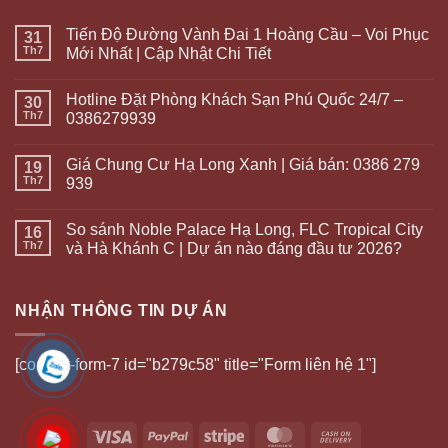
Tiến Độ Đường Vành Đai 1 Hoàng Cầu – Voi Phục
31
Th7
Mới Nhất | Cập Nhật Chi Tiết
Hotline Đặt Phòng Khách Sạn Phú Quốc 24/7 –
30
Th7
0386279939
Giá Chung Cư Hạ Long Xanh | Giá bán: 0386 279
19
Th7
939
So sánh Noble Palace Hạ Long, FLC Tropical City
16
Th7
và Hà Khánh C | Dự án nào đáng đầu tư 2026?
NHẬN THÔNG TIN DỰ ÁN
[contact-form-7 id="b279c58" title="Form liên hệ 1"]