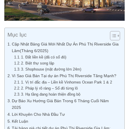
Mục lục
Cập Nhật Bảng Giá Mới Nhất Dự Án Phú Thị Riverside Gia
Lâm(Tháng 6/2025)
1. Đất liền kề (đã có sổ đỏ)
2. Biệt thự song lập
3. Shophouse (mặt đường lớn 24m)
Vì Sao Giá Bán Tại dự án Phú Thị Riverside Tăng Mạnh?
1. Vị trí đắc địa – Liền kề Vinhomes Ocean Park 1 & 2
2. Pháp lý rõ ràng – Sổ đỏ từng lô
3. Hạ tầng đang hoàn thiện đồng bộ
Dự Báo Xu Hướng Giá Bán Trong 6 Tháng Cuối Năm
2025
Lời Khuyên Cho Nhà Đầu Tư
Kết Luận
Tải bảng giá chi tiết dự án Phú Thị Riverside Gia Lâm: