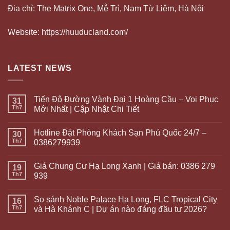
Địa chỉ: The Matrix One, Mễ Trì, Nam Từ Liêm, Hà Nội
Website: https://huuducland.com/
LATEST NEWS
Tiến Độ Đường Vành Đai 1 Hoàng Cầu – Voi Phục
31
Th7
Mới Nhất | Cập Nhật Chi Tiết
Hotline Đặt Phòng Khách Sạn Phú Quốc 24/7 –
30
Th7
0386279939
Giá Chung Cư Hạ Long Xanh | Giá bán: 0386 279
19
Th7
939
So sánh Noble Palace Hạ Long, FLC Tropical City
16
Th7
và Hà Khánh C | Dự án nào đáng đầu tư 2026?