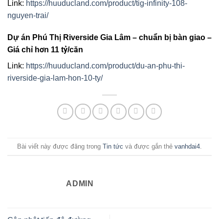
Link:
https://huuducland.com/product/tig-infinity-108-
nguyen-trai/
Dự án Phú Thị Riverside Gia Lâm – chuẩn bị bàn giao –
Giá chỉ hơn 11 tỷ/căn
Link:
https://huuducland.com/product/du-an-phu-thi-
riverside-gia-lam-hon-10-ty/
Bài viết này được đăng trong
Tin tức
và được gắn thẻ
vanhdai4
.
ADMIN