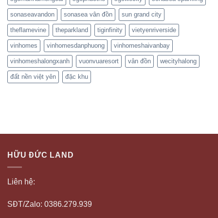
sonaseavandon
sonasea vân đồn
sun grand city
theflamevine
theparkland
tiginfinity
vietyenriverside
vinhomes
vinhomesdanphuong
vinhomeshaivanbay
vinhomeshalongxanh
vuonvuaresort
vân đồn
wecityhalong
đất nền việt yên
đặc khu
HỮU ĐỨC LAND
Liên hệ:
SĐT/Zalo: 0386.279.939