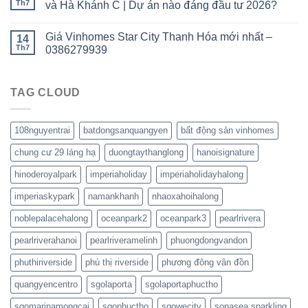
Th7
và Hà Khánh C | Dự án nào đáng đầu tư 2026?
Giá Vinhomes Star City Thanh Hóa mới nhất –
14
Th7
0386279939
TAG CLOUD
108nguyentrai
batdongsanquangyen
bất động sản vinhomes
chung cư 29 láng hạ
duongtaythanglong
hanoisignature
hinoderoyalpark
imperiaholiday
imperiaholidayhalong
imperiaskypark
namankhanh
nhaoxahoihalong
noblepalacehalong
oceanpark2
oceanpark3
pearlrivera
pearlriverahanoi
pearlriveramelinh
phuongdongvandon
phuthiriverside
phú thị riverside
phương đông vân đồn
quangyencentro
sgolaporta
sgolaportaphuctho
sgomarinamongcai
sgophuctho
sgowecity
sonasea sparkling