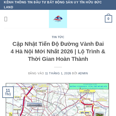
KÊNH THÔNG TIN ĐẦU TƯ BẤT ĐỘNG SẢN UY TÍN HỮU ĐỨC
Bỏ
LAND
qua
nội
0
dung
TIN TỨC
Cập Nhật Tiến Độ Đường Vành Đai
4 Hà Nội Mới Nhất 2026 | Lộ Trình &
Thời Gian Hoàn Thành
ĐĂNG VÀO
11 THÁNG 1, 2026
BỞI
ADMIN
11
Th1