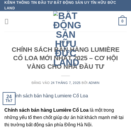
KÊNH THÔNG TIN ĐẦU TƯ BẤT ĐỘNG SẢN UY TÍN HỮU ĐỨC
Bỏ
LAND
qua
nội
0
dung
DỰ ÁN
CHÍNH SÁCH BÁN HÀNG LUMIÈRE
CỔ LOA MỚI NHẤT 2025 – CƠ HỘI
VÀNG CHO NHÀ ĐẦU TƯ
ĐĂNG VÀO
24 THÁNG 7, 2025
BỞI
ADMIN
24
Th7
Chính sách bán hàng Lumière Cổ Loa
là một trong
những yếu tố then chốt giúp dự án hút khách mạnh mẽ tại
thị trường bất động sản phía Đông Hà Nội.