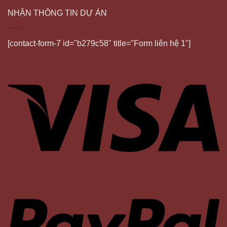
NHẬN THÔNG TIN DỰ ÁN
[contact-form-7 id="b279c58" title="Form liên hệ 1"]