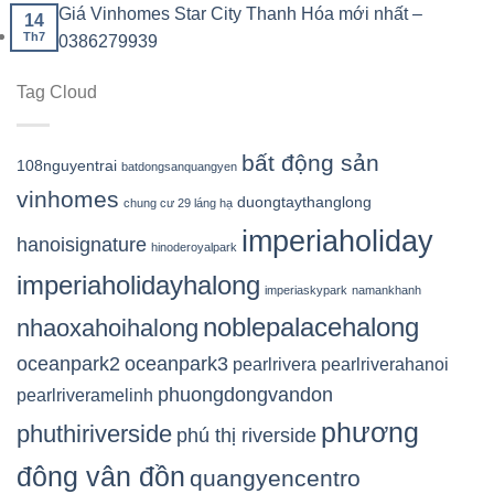
Giá Vinhomes Star City Thanh Hóa mới nhất –
14
Th7
0386279939
Tag Cloud
bất động sản
108nguyentrai
batdongsanquangyen
vinhomes
duongtaythanglong
chung cư 29 láng hạ
imperiaholiday
hanoisignature
hinoderoyalpark
imperiaholidayhalong
imperiaskypark
namankhanh
noblepalacehalong
nhaoxahoihalong
oceanpark2
oceanpark3
pearlrivera
pearlriverahanoi
phuongdongvandon
pearlriveramelinh
phương
phuthiriverside
phú thị riverside
đông vân đồn
quangyencentro