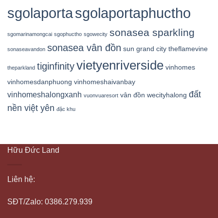
sgolaporta
sgolaportaphuctho
sonasea sparkling
sgomarinamongcai
sgophuctho
sgowecity
sonasea vân đồn
sun grand city
theflamevine
sonaseavandon
vietyenriverside
tiginfinity
vinhomes
theparkland
vinhomesdanphuong
vinhomeshaivanbay
đất
vinhomeshalongxanh
vân đồn
wecityhalong
vuonvuaresort
nền việt yên
đặc khu
Hữu Đức Land
Liên hệ:
SĐT/Zalo: 0386.279.939