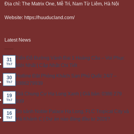
Địa chỉ: The Matrix One, Mễ Trì, Nam Từ Liêm, Hà Nội
Website: https://huuducland.com/
Latest News
Tiến Độ Đường Vành Đai 1 Hoàng Cầu – Voi Phục
31
Th7
Mới Nhất | Cập Nhật Chi Tiết
Hotline Đặt Phòng Khách Sạn Phú Quốc 24/7 –
30
Th7
0386279939
Giá Chung Cư Hạ Long Xanh | Giá bán: 0386 279
19
Th7
939
So sánh Noble Palace Hạ Long, FLC Tropical City và
16
Th7
Hà Khánh C | Dự án nào đáng đầu tư 2026?