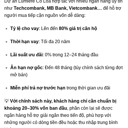
Dự án Lumière Cổ Loa hợp tác với nhiều ngân hàng uy tín
như
Techcombank, MB Bank, Vietcombank…
để hỗ trợ
người mua tiếp cận nguồn vốn dễ dàng:
Tỷ lệ cho vay
: Lên đến
80% giá trị căn hộ
Thời hạn vay
: Tối đa 20 năm
Lãi suất ưu đãi
: 0% trong 12–24 tháng đầu
Ân hạn nợ gốc
: Đến 48 tháng (tùy chính sách từng đợt
mở bán)
Miễn phí trả nợ trước hạn
trong thời gian ưu đãi
💡
Với chính sách này, khách hàng chỉ cần chuẩn bị
khoảng 20–30% vốn ban đầu
, phần còn lại sẽ được
ngân hàng hỗ trợ giải ngân theo tiến độ, phù hợp với
những người có dòng tiền đều hoặc thu nhập trung bình