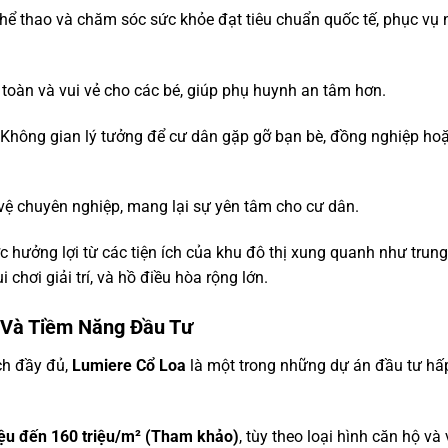
 thể thao và chăm sóc sức khỏe đạt tiêu chuẩn quốc tế, phục vụ
 toàn và vui vẻ cho các bé, giúp phụ huynh an tâm hơn.
 Không gian lý tưởng để cư dân gặp gỡ bạn bè, đồng nghiệp ho
 vệ chuyên nghiệp, mang lại sự yên tâm cho cư dân.
c hưởng lợi từ các tiện ích của khu đô thị xung quanh như trung
hơi giải trí, và hồ điều hòa rộng lớn.
 Và Tiềm Năng Đầu Tư
ích đầy đủ,
Lumiere Cổ Loa
là một trong những dự án đầu tư hấ
iệu đến 160 triệu/m² (Tham khảo)
, tùy theo loại hình căn hộ và 