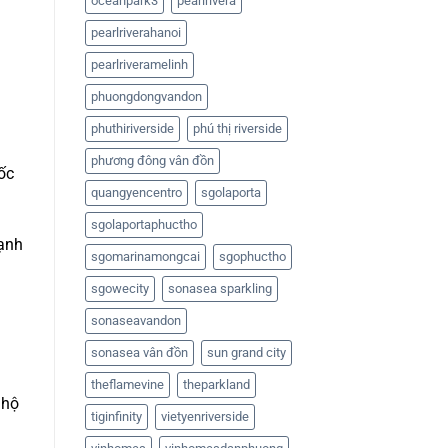
oceanpark3
pearlrivera
pearlriverahanoi
pearlriveramelinh
phuongdongvandon
phuthiriverside
phú thị riverside
phương đông vân đồn
ốc
quangyencentro
sgolaporta
sgolaportaphuctho
mạnh
sgomarinamongcai
sgophuctho
sgowecity
sonasea sparkling
sonaseavandon
sonasea vân đồn
sun grand city
theflamevine
theparkland
 hộ
tiginfinity
vietyenriverside