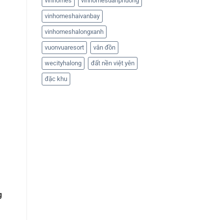
vinhomes
vinhomesdanphuong
vinhomeshaivanbay
vinhomeshalongxanh
vuonvuaresort
vân đồn
wecityhalong
đất nền việt yên
đặc khu
g