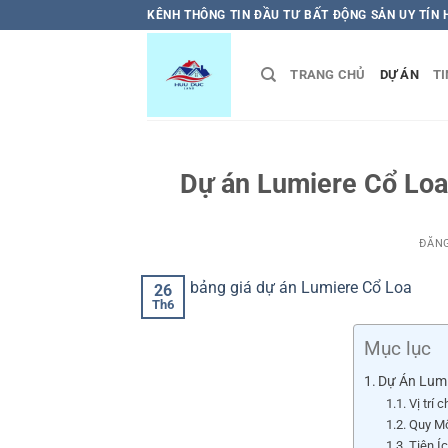
Bỏ
KÊNH THÔNG TIN ĐẦU TƯ BẤT ĐỘNG SẢN UY TÍN
qua
nội
TRANG CHỦ
DỰ ÁN
TI
dung
Dự án Lumiere Cổ Loa
ĐĂN
26
Th6
Mục lục
Dự Án Lumi
Vị trí
Quy Mô
Tiện Í