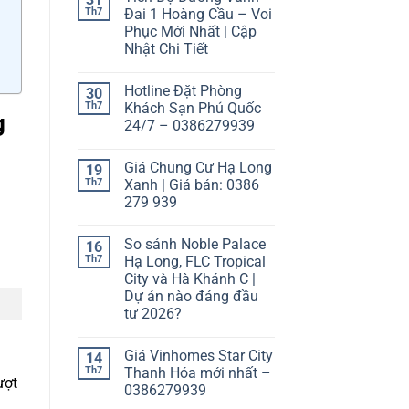
Th7
Đai 1 Hoàng Cầu – Voi
Phục Mới Nhất | Cập
Nhật Chi Tiết
Hotline Đặt Phòng
30
Th7
Khách Sạn Phú Quốc
g
24/7 – 0386279939
Giá Chung Cư Hạ Long
19
Th7
Xanh | Giá bán: 0386
279 939
So sánh Noble Palace
16
Th7
Hạ Long, FLC Tropical
City và Hà Khánh C |
Dự án nào đáng đầu
tư 2026?
Giá Vinhomes Star City
14
Th7
Thanh Hóa mới nhất –
ượt
0386279939