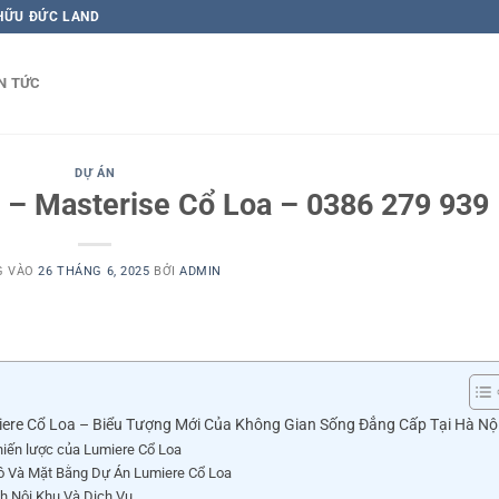
 HỮU ĐỨC LAND
N TỨC
DỰ ÁN
 – Masterise Cổ Loa – 0386 279 939
G VÀO
26 THÁNG 6, 2025
BỞI
ADMIN
ere Cổ Loa – Biểu Tượng Mới Của Không Gian Sống Đẳng Cấp Tại Hà Nộ
 chiến lược của Lumiere Cổ Loa
 Và Mặt Bằng Dự Án Lumiere Cổ Loa
ch Nội Khu Và Dịch Vụ