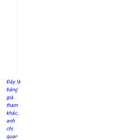
Đây là
bảng
giá
tham
khảo,
anh
chị
quan