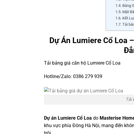
Bảng G
Mặt Bằ
Kết Lu
Tải bả
Dự Án Lumiere Cổ Loa 
Đẳ
Tải bảng giá căn hộ Lumiere Cổ Loa
Hotline/Zalo: 0386 279 939
Tải 
Dự án
Lumiere Cổ Loa
do
Masterise Hom
khu vực phía Đông Hà Nội, mang đến không 
trội.