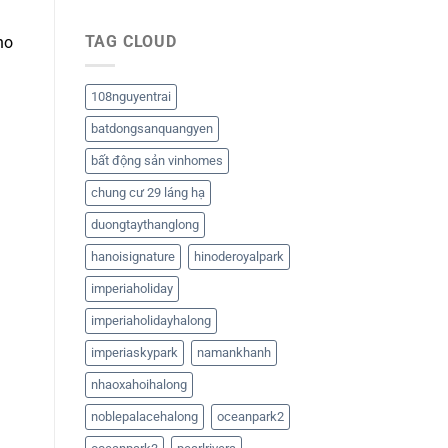
TAG CLOUD
ho
108nguyentrai
batdongsanquangyen
bất động sản vinhomes
chung cư 29 láng hạ
duongtaythanglong
hanoisignature
hinoderoyalpark
imperiaholiday
imperiaholidayhalong
imperiaskypark
namankhanh
nhaoxahoihalong
noblepalacehalong
oceanpark2