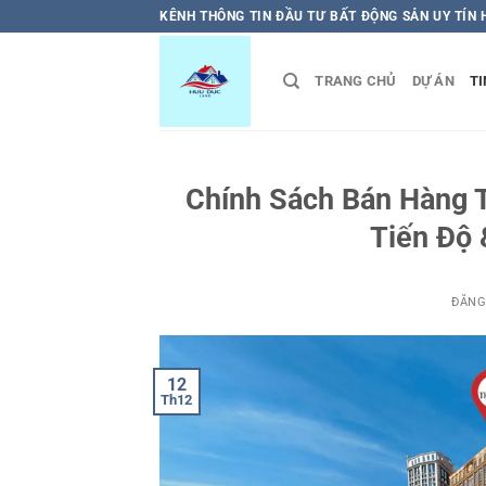
Bỏ
KÊNH THÔNG TIN ĐẦU TƯ BẤT ĐỘNG SẢN UY TÍN
qua
nội
TRANG CHỦ
DỰ ÁN
TI
dung
Chính Sách Bán Hàng TI
Tiến Độ 
ĐĂNG
12
Th12