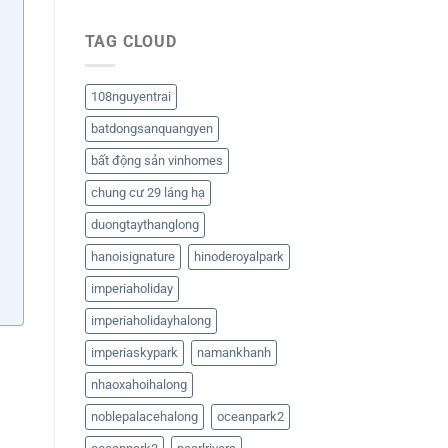
TAG CLOUD
108nguyentrai
batdongsanquangyen
bất động sản vinhomes
chung cư 29 láng hạ
duongtaythanglong
hanoisignature
hinoderoyalpark
imperiaholiday
imperiaholidayhalong
imperiaskypark
namankhanh
nhaoxahoihalong
noblepalacehalong
oceanpark2