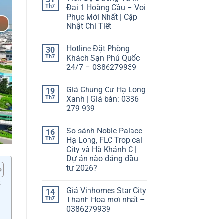
Th7
Đai 1 Hoàng Cầu – Voi
Phục Mới Nhất | Cập
Nhật Chi Tiết
Hotline Đặt Phòng
30
Th7
Khách Sạn Phú Quốc
24/7 – 0386279939
Giá Chung Cư Hạ Long
19
Th7
Xanh | Giá bán: 0386
279 939
So sánh Noble Palace
16
Th7
Hạ Long, FLC Tropical
City và Hà Khánh C |
Dự án nào đáng đầu
tư 2026?
5
Giá Vinhomes Star City
14
Th7
Thanh Hóa mới nhất –
0386279939