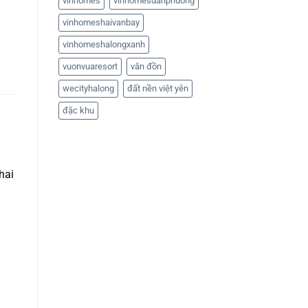
vinhomes
vinhomesdanphuong
vinhomeshaivanbay
vinhomeshalongxanh
vuonvuaresort
vân đồn
wecityhalong
đất nền việt yên
đặc khu
hai