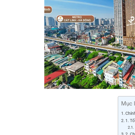
Mục 
Chín
1. T
2. C