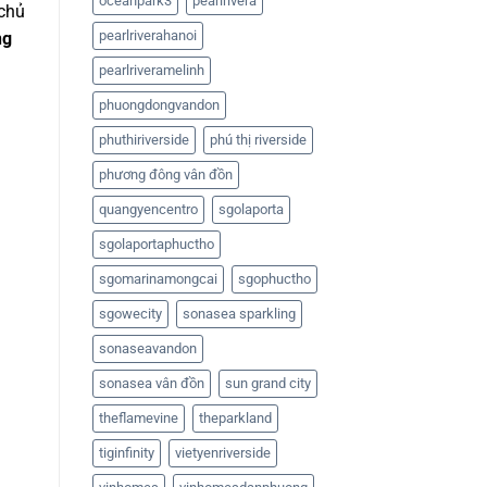
oceanpark3
pearlrivera
 chủ
pearlriverahanoi
ng
pearlriveramelinh
phuongdongvandon
phuthiriverside
phú thị riverside
phương đông vân đồn
quangyencentro
sgolaporta
sgolaportaphuctho
sgomarinamongcai
sgophuctho
sgowecity
sonasea sparkling
sonaseavandon
sonasea vân đồn
sun grand city
theflamevine
theparkland
tiginfinity
vietyenriverside