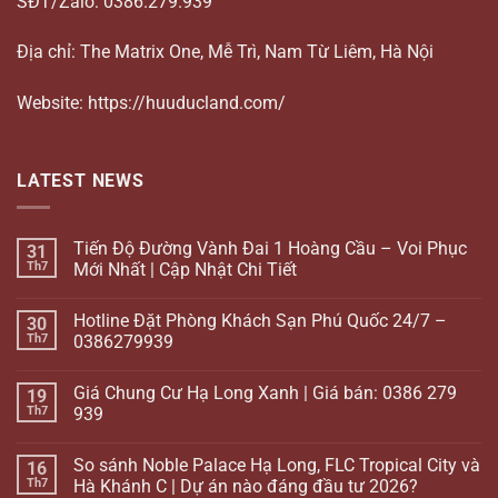
SĐT/Zalo: 0386.279.939
Địa chỉ: The Matrix One, Mễ Trì, Nam Từ Liêm, Hà Nội
Website: https://huuducland.com/
LATEST NEWS
Tiến Độ Đường Vành Đai 1 Hoàng Cầu – Voi Phục
31
Th7
Mới Nhất | Cập Nhật Chi Tiết
Hotline Đặt Phòng Khách Sạn Phú Quốc 24/7 –
30
Th7
0386279939
Giá Chung Cư Hạ Long Xanh | Giá bán: 0386 279
19
Th7
939
So sánh Noble Palace Hạ Long, FLC Tropical City và
16
Th7
Hà Khánh C | Dự án nào đáng đầu tư 2026?