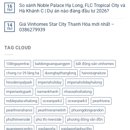
So sánh Noble Palace Hạ Long, FLC Tropical City và
16
Th7
Hà Khánh C | Dự án nào đáng đầu tư 2026?
Giá Vinhomes Star City Thanh Hóa mới nhất –
14
Th7
0386279939
TAG CLOUD
108nguyentrai
batdongsanquangyen
bất động sản vinhomes
chung cư 29 láng hạ
duongtaythanglong
hanoisignature
hinoderoyalpark
imperiaholiday
imperiaholidayhalong
imperiaskypark
namankhanh
nhaoxahoihalong
noblepalacehalong
oceanpark2
oceanpark3
pearlrivera
pearlriverahanoi
pearlriveramelinh
phuongdongvandon
phuthiriverside
phú thị riverside
phương đông vân đồn
quangyencentro
sgolaporta
sgolaportaphuctho