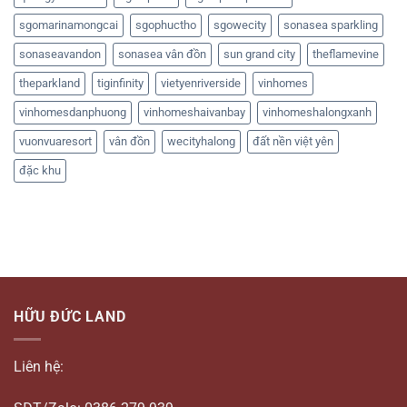
sgomarinamongcai
sgophuctho
sgowecity
sonasea sparkling
sonaseavandon
sonasea vân đồn
sun grand city
theflamevine
theparkland
tiginfinity
vietyenriverside
vinhomes
vinhomesdanphuong
vinhomeshaivanbay
vinhomeshalongxanh
vuonvuaresort
vân đồn
wecityhalong
đất nền việt yên
đặc khu
HỮU ĐỨC LAND
Liên hệ: