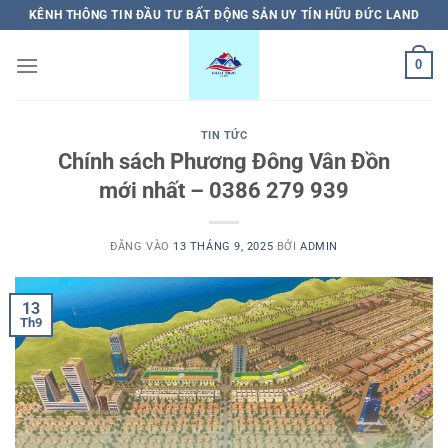
Bỏ
KÊNH THÔNG TIN ĐẦU TƯ BẤT ĐỘNG SẢN UY TÍN HỮU ĐỨC LAND
qua
nội
0
dung
TIN TỨC
Chính sách Phương Đông Vân Đồn
mới nhất – 0386 279 939
ĐĂNG VÀO
13 THÁNG 9, 2025
BỞI
ADMIN
13
Th9