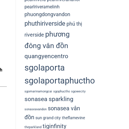
pearlriveramelinh
phuongdongvandon
phuthiriverside
phú thị
phương
riverside
đông vân đồn
quangyencentro
sgolaporta
h
sgolaportaphuctho
sgomarinamongcai
sgophuctho
sgowecity
sonasea sparkling
sonasea vân
sonaseavandon
đồn
sun grand city
theflamevine
tiginfinity
theparkland