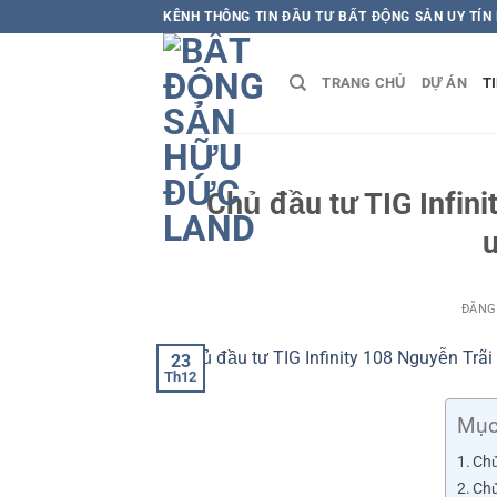
Bỏ
KÊNH THÔNG TIN ĐẦU TƯ BẤT ĐỘNG SẢN UY TÍN
qua
nội
TRANG CHỦ
DỰ ÁN
T
dung
Chủ đầu tư TIG Infini
u
ĐĂNG
23
Th12
Mục
Chủ
Chủ