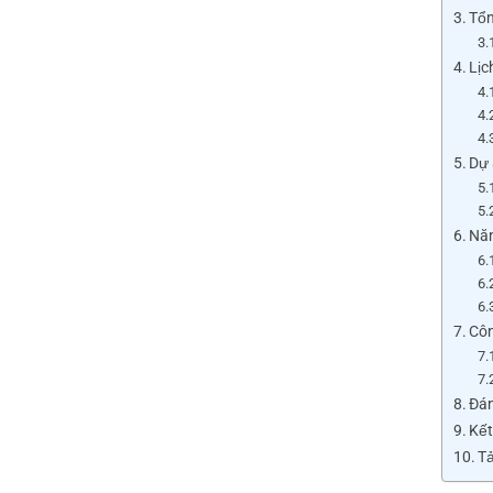
Tổn
Lịc
Dự 
Năn
Côn
Đán
Kết
Tả