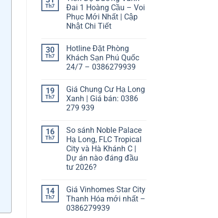
Th7
Đai 1 Hoàng Cầu – Voi
Phục Mới Nhất | Cập
Nhật Chi Tiết
Hotline Đặt Phòng
30
Th7
Khách Sạn Phú Quốc
24/7 – 0386279939
Giá Chung Cư Hạ Long
19
Th7
Xanh | Giá bán: 0386
279 939
So sánh Noble Palace
16
Th7
Hạ Long, FLC Tropical
City và Hà Khánh C |
Dự án nào đáng đầu
tư 2026?
Giá Vinhomes Star City
14
Th7
Thanh Hóa mới nhất –
0386279939