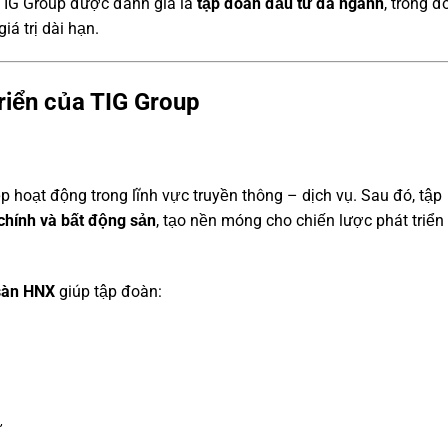
 TIG Group được đánh giá là
tập đoàn đầu tư đa ngành
, trong đ
á trị dài hạn.
triển của TIG Group
)
 hoạt động trong lĩnh vực truyền thông – dịch vụ. Sau đó, tập
 chính và bất động sản
, tạo nền móng cho chiến lược phát triển
 sàn HNX
giúp tập đoàn:
ư