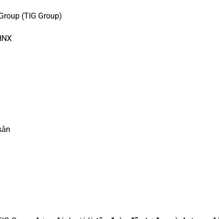
Group (TIG Group)
 HNX
sản