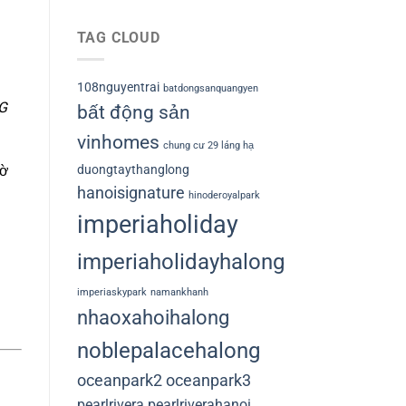
TAG CLOUD
108nguyentrai
batdongsanquangyen
IG
bất động sản
vinhomes
chung cư 29 láng hạ
duongtaythanglong
hờ
hanoisignature
hinoderoyalpark
imperiaholiday
imperiaholidayhalong
imperiaskypark
namankhanh
nhaoxahoihalong
noblepalacehalong
oceanpark2
oceanpark3
pearlrivera
pearlriverahanoi