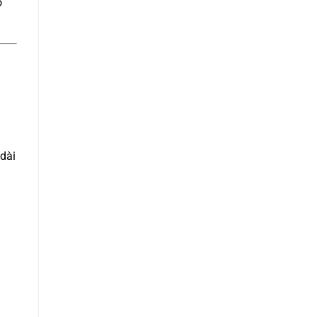
ó
 dài