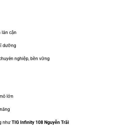
h lân cận
hỉ dưỡng
 chuyên nghiệp, bền vững
 mô lớn
 năng
ng như
TIG Infinity 108 Nguyễn Trãi