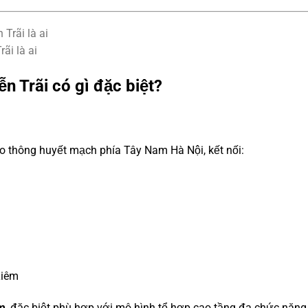
ãi là ai
n Trãi có gì đặc biệt?
iao thông huyết mạch phía Tây Nam Hà Nội, kết nối:
Liêm
m
, đặc biệt phù hợp với mô hình tổ hợp cao tầng đa chức năng