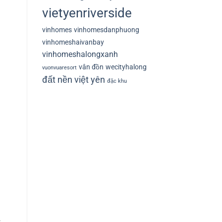
vietyenriverside
vinhomes
vinhomesdanphuong
vinhomeshaivanbay
vinhomeshalongxanh
vân đồn
wecityhalong
vuonvuaresort
đất nền việt yên
đặc khu