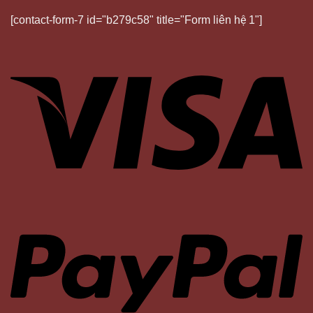
[contact-form-7 id="b279c58" title="Form liên hệ 1"]