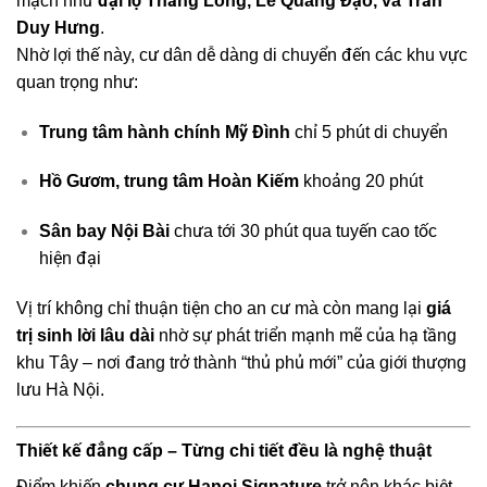
mạch như
đại lộ Thăng Long, Lê Quang Đạo, và Trần
Duy Hưng
.
Nhờ lợi thế này, cư dân dễ dàng di chuyển đến các khu vực
quan trọng như:
Trung tâm hành chính Mỹ Đình
chỉ 5 phút di chuyển
Hồ Gươm, trung tâm Hoàn Kiếm
khoảng 20 phút
Sân bay Nội Bài
chưa tới 30 phút qua tuyến cao tốc
hiện đại
Vị trí không chỉ thuận tiện cho an cư mà còn mang lại
giá
trị sinh lời lâu dài
nhờ sự phát triển mạnh mẽ của hạ tầng
khu Tây – nơi đang trở thành “thủ phủ mới” của giới thượng
lưu Hà Nội.
Thiết kế đẳng cấp – Từng chi tiết đều là nghệ thuật
Điểm khiến
chung cư Hanoi Signature
trở nên khác biệt