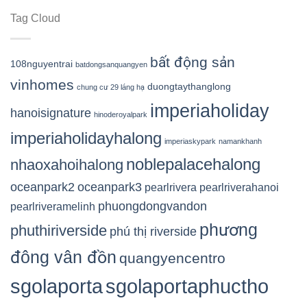
Tag Cloud
bất động sản
108nguyentrai
batdongsanquangyen
vinhomes
duongtaythanglong
chung cư 29 láng hạ
imperiaholiday
hanoisignature
hinoderoyalpark
imperiaholidayhalong
imperiaskypark
namankhanh
noblepalacehalong
nhaoxahoihalong
oceanpark2
oceanpark3
pearlrivera
pearlriverahanoi
phuongdongvandon
pearlriveramelinh
phương
phuthiriverside
phú thị riverside
đông vân đồn
quangyencentro
sgolaporta
sgolaportaphuctho