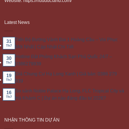
Website: https://huuducland.com/
Latest News
Tiến Độ Đường Vành Đai 1 Hoàng Cầu – Voi Phục
31
Th7
Mới Nhất | Cập Nhật Chi Tiết
Hotline Đặt Phòng Khách Sạn Phú Quốc 24/7 –
30
Th7
0386279939
Giá Chung Cư Hạ Long Xanh | Giá bán: 0386 279
19
Th7
939
So sánh Noble Palace Hạ Long, FLC Tropical City và
16
Th7
Hà Khánh C | Dự án nào đáng đầu tư 2026?
NHẬN THÔNG TIN DỰ ÁN