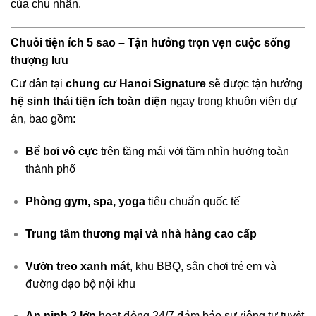
của chủ nhân.
Chuỗi tiện ích 5 sao – Tận hưởng trọn vẹn cuộc sống
thượng lưu
Cư dân tại
chung cư Hanoi Signature
sẽ được tận hưởng
hệ sinh thái tiện ích toàn diện
ngay trong khuôn viên dự
án, bao gồm:
Bể bơi vô cực
trên tầng mái với tầm nhìn hướng toàn
thành phố
Phòng gym, spa, yoga
tiêu chuẩn quốc tế
Trung tâm thương mại và nhà hàng cao cấp
Vườn treo xanh mát
, khu BBQ, sân chơi trẻ em và
đường dạo bộ nội khu
An ninh 3 lớp
hoạt động 24/7 đảm bảo sự riêng tư tuyệt