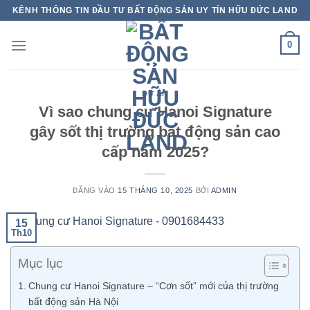
Bỏ
KÊNH THÔNG TIN ĐẦU TƯ BẤT ĐỘNG SẢN UY TÍN HỮU ĐỨC LAND
qua
nội
0
dung
DỰ ÁN
Vì sao chung cư Hanoi Signature
gây sốt thị trường bất động sản cao
cấp năm 2025?
ĐĂNG VÀO
15 THÁNG 10, 2025
BỞI
ADMIN
15
Th10
Mục lục
Chung cư Hanoi Signature – “Cơn sốt” mới của thị trường
bất động sản Hà Nội