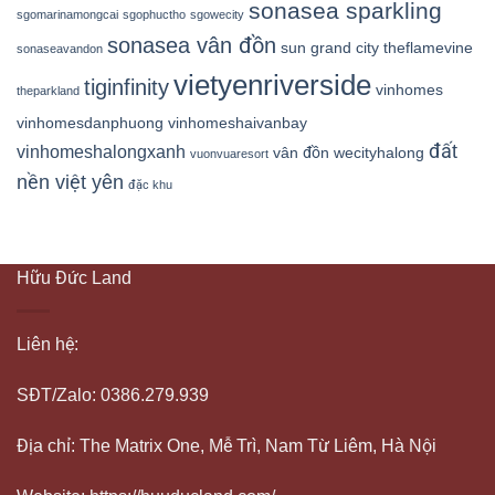
sonasea sparkling
sgomarinamongcai
sgophuctho
sgowecity
sonasea vân đồn
sun grand city
theflamevine
sonaseavandon
vietyenriverside
tiginfinity
vinhomes
theparkland
vinhomesdanphuong
vinhomeshaivanbay
đất
vinhomeshalongxanh
vân đồn
wecityhalong
vuonvuaresort
nền việt yên
đặc khu
Hữu Đức Land
Liên hệ:
SĐT/Zalo: 0386.279.939
Địa chỉ: The Matrix One, Mễ Trì, Nam Từ Liêm, Hà Nội