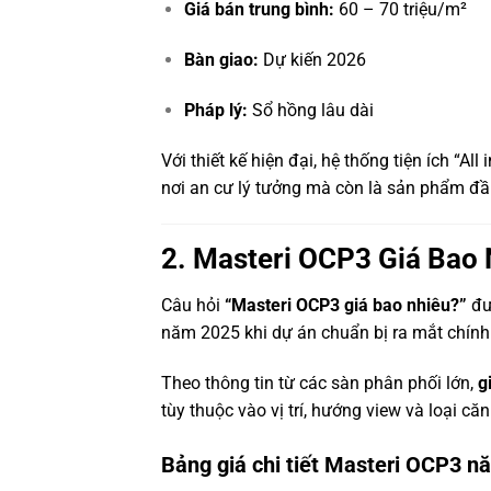
Giá bán trung bình:
60 – 70 triệu/m²
Bàn giao:
Dự kiến 2026
Pháp lý:
Sổ hồng lâu dài
Với thiết kế hiện đại, hệ thống tiện ích “Al
nơi an cư lý tưởng mà còn là sản phẩm đầu
2. Masteri OCP3 Giá Bao 
Câu hỏi
“Masteri OCP3 giá bao nhiêu?”
đượ
năm 2025 khi dự án chuẩn bị ra mắt chính
Theo thông tin từ các sàn phân phối lớn,
g
tùy thuộc vào vị trí, hướng view và loại căn
Bảng giá chi tiết Masteri OCP3 n