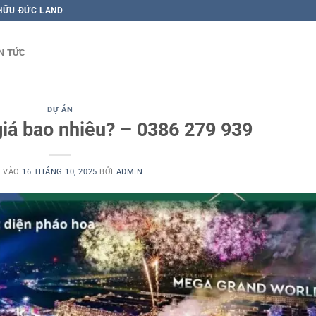
 HỮU ĐỨC LAND
N TỨC
DỰ ÁN
iá bao nhiêu? – 0386 279 939
 VÀO
16 THÁNG 10, 2025
BỞI
ADMIN