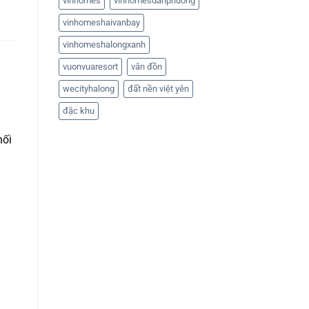
vinhomes
vinhomesdanphuong
vinhomeshaivanbay
vinhomeshalongxanh
vuonvuaresort
vân đồn
wecityhalong
đất nền việt yên
đặc khu
nối