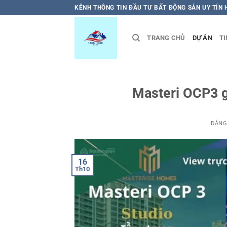
Bỏ
KÊNH THÔNG TIN ĐẦU TƯ BẤT ĐỘNG SẢN UY TÍN
qua
nội
TRANG CHỦ
DỰ ÁN
TI
dung
Masteri OCP3 g
ĐĂNG
16
Th10