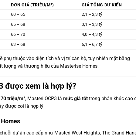
ĐƠN GIÁ (TRIỆU/M²)
GIÁ TỔNG DỰ KIẾN
60 – 65
2,1 – 2,3 tỷ
65 – 68
3,1 – 3,3 tỷ
66 – 70
4,0 – 4,3 tỷ
63 – 68
6,1 – 6,7 tỷ
ẽ phụ thuộc vào diện tích và vị trí căn hộ, tuy nhiên mặt bằng
ất lượng và thương hiệu của Masterise Homes.
3 được xem là hợp lý?
 70 triệu/m²
, Masteri OCP3 là
mức giá tốt
trong phân khúc cao 
y được coi là hợp lý:
se Homes
 chuỗi dự án cao cấp như Masteri West Heights, The Grand Hano