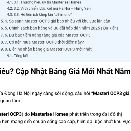
3.1. Thương hiệu uy tín Masterise Homes
3.2. Vị trí chiến lược kết nối Hà Nội – Hưng Yên
3.3. Hệ tiện ích khép kín “all-in-one”
4. So sánh Masteri OCP3 giá bao nhiêu với khu vực lân cận
5. Chính sách bán hàng và ưu đãi hấp dẫn năm 2025 ( Dự kiến)
6. Dự báo tiềm năng tăng giá của Masteri OCP3
7. Có nên mua Masteri OCP3 thời điểm này?
8. Liên hệ nhận bảng giá Masteri OCP3 mới nhất
Tổng kết:
iêu? Cập Nhật Bảng Giá Mới Nhất Năm
hía Đông Hà Nội ngày càng sôi động, câu hỏi
“Masteri OCP3 giá
 quan tâm.
teri OCP3
) do
Masterise Homes
phát triển trong đại đô thị
a hẹn mang đến chuẩn sống cao cấp, hiện đại bậc nhất khu vực