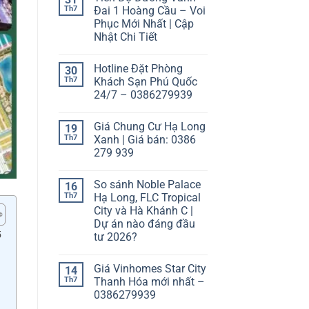
Th7
Đai 1 Hoàng Cầu – Voi
Phục Mới Nhất | Cập
Nhật Chi Tiết
Hotline Đặt Phòng
30
Th7
Khách Sạn Phú Quốc
24/7 – 0386279939
Giá Chung Cư Hạ Long
19
Th7
Xanh | Giá bán: 0386
279 939
So sánh Noble Palace
16
Th7
Hạ Long, FLC Tropical
City và Hà Khánh C |
Dự án nào đáng đầu
5
tư 2026?
Giá Vinhomes Star City
14
Th7
Thanh Hóa mới nhất –
0386279939