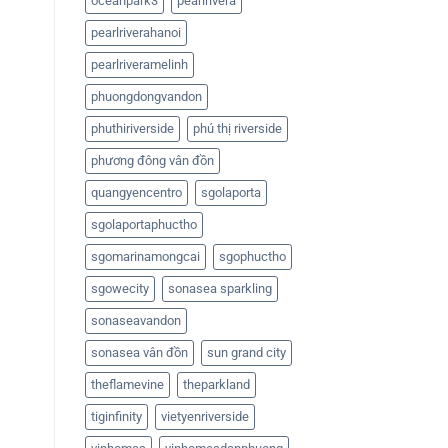
oceanpark3
pearlrivera
pearlriverahanoi
pearlriveramelinh
phuongdongvandon
phuthiriverside
phú thị riverside
phương đông vân đồn
quangyencentro
sgolaporta
sgolaportaphuctho
sgomarinamongcai
sgophuctho
sgowecity
sonasea sparkling
sonaseavandon
sonasea vân đồn
sun grand city
theflamevine
theparkland
tiginfinity
vietyenriverside