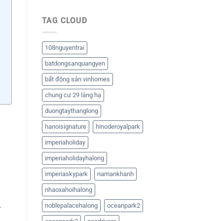
TAG CLOUD
108nguyentrai
batdongsanquangyen
bất động sản vinhomes
chung cư 29 láng hạ
duongtaythanglong
hanoisignature
hinoderoyalpark
imperiaholiday
imperiaholidayhalong
imperiaskypark
namankhanh
nhaoxahoihalong
.
noblepalacehalong
oceanpark2