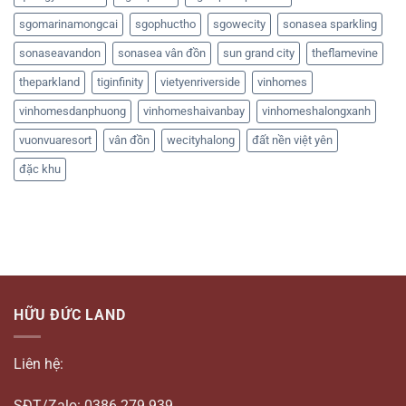
sgomarinamongcai
sgophuctho
sgowecity
sonasea sparkling
sonaseavandon
sonasea vân đồn
sun grand city
theflamevine
theparkland
tiginfinity
vietyenriverside
vinhomes
vinhomesdanphuong
vinhomeshaivanbay
vinhomeshalongxanh
vuonvuaresort
vân đồn
wecityhalong
đất nền việt yên
đặc khu
HỮU ĐỨC LAND
Liên hệ:
SĐT/Zalo: 0386.279.939