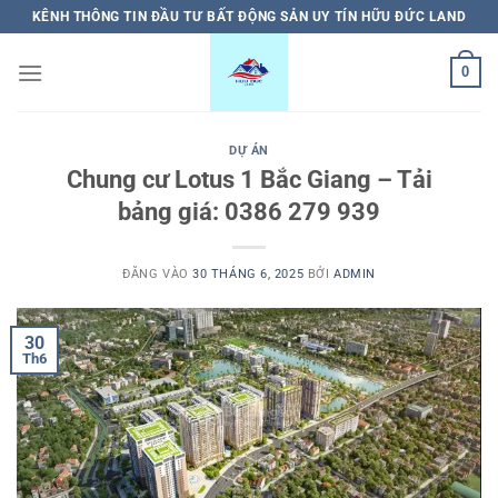
Bỏ
KÊNH THÔNG TIN ĐẦU TƯ BẤT ĐỘNG SẢN UY TÍN HỮU ĐỨC LAND
qua
nội
0
dung
DỰ ÁN
Chung cư Lotus 1 Bắc Giang – Tải
bảng giá: 0386 279 939
ĐĂNG VÀO
30 THÁNG 6, 2025
BỞI
ADMIN
30
Th6