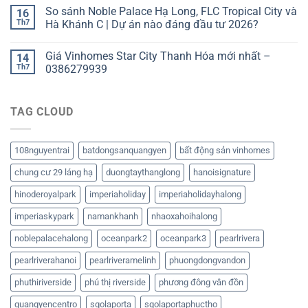
So sánh Noble Palace Hạ Long, FLC Tropical City và
16
Th7
Hà Khánh C | Dự án nào đáng đầu tư 2026?
Giá Vinhomes Star City Thanh Hóa mới nhất –
14
Th7
0386279939
TAG CLOUD
108nguyentrai
batdongsanquangyen
bất động sản vinhomes
chung cư 29 láng hạ
duongtaythanglong
hanoisignature
hinoderoyalpark
imperiaholiday
imperiaholidayhalong
imperiaskypark
namankhanh
nhaoxahoihalong
noblepalacehalong
oceanpark2
oceanpark3
pearlrivera
pearlriverahanoi
pearlriveramelinh
phuongdongvandon
phuthiriverside
phú thị riverside
phương đông vân đồn
quangyencentro
sgolaporta
sgolaportaphuctho