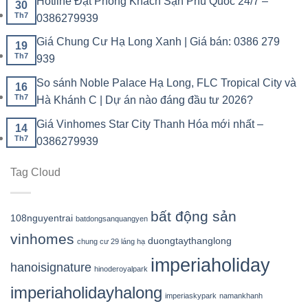
Hotline Đặt Phòng Khách Sạn Phú Quốc 24/7 –
30
Th7
0386279939
Giá Chung Cư Hạ Long Xanh | Giá bán: 0386 279
19
Th7
939
So sánh Noble Palace Hạ Long, FLC Tropical City và
16
Th7
Hà Khánh C | Dự án nào đáng đầu tư 2026?
Giá Vinhomes Star City Thanh Hóa mới nhất –
14
Th7
0386279939
Tag Cloud
bất động sản
108nguyentrai
batdongsanquangyen
vinhomes
duongtaythanglong
chung cư 29 láng hạ
imperiaholiday
hanoisignature
hinoderoyalpark
imperiaholidayhalong
imperiaskypark
namankhanh