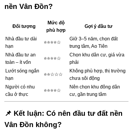
nền Vân Đồn?
Mức độ
Đối tượng
Gợi ý đầu tư
phù hợp
Nhà đầu tư dài
Giữ 3–5 năm, chọn đất
⭐⭐⭐⭐☆
hạn
trung tâm, Ao Tiên
Nhà đầu tư an
Chọn khu dân cư, giá vừa
⭐⭐⭐⭐☆
toàn – ít vốn
phải
Lướt sóng ngắn
Không phù hợp, thị trường
⭐⭐☆☆☆
hạn
chưa sôi động
Người có nhu
Nên chọn khu đông dân
⭐⭐⭐⭐☆
cầu ở thực
cư, gần trung tâm
📌 Kết luận: Có nên đầu tư đất nền
Vân Đồn không?