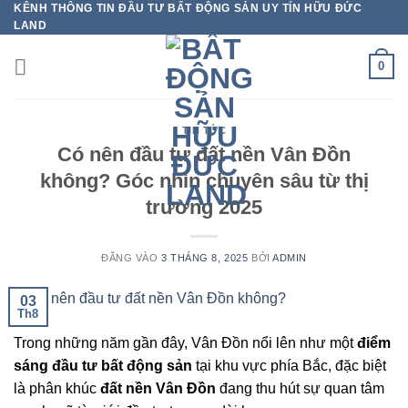
KÊNH THÔNG TIN ĐẦU TƯ BẤT ĐỘNG SẢN UY TÍN HỮU ĐỨC
Bỏ
LAND
qua
nội
0
dung
TIN TỨC
Có nên đầu tư đất nền Vân Đồn
không? Góc nhìn chuyên sâu từ thị
trường 2025
ĐĂNG VÀO
3 THÁNG 8, 2025
BỞI
ADMIN
03
Th8
Trong những năm gần đây, Vân Đồn nổi lên như một
điểm
sáng đầu tư bất động sản
tại khu vực phía Bắc, đặc biệt
là phân khúc
đất nền Vân Đồn
đang thu hút sự quan tâm