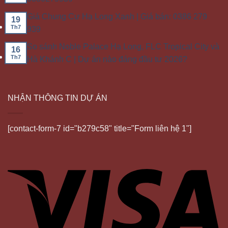
Giá Chung Cư Hạ Long Xanh | Giá bán: 0386 279
19
Th7
939
So sánh Noble Palace Hạ Long, FLC Tropical City và
16
Th7
Hà Khánh C | Dự án nào đáng đầu tư 2026?
NHẬN THÔNG TIN DỰ ÁN
[contact-form-7 id="b279c58" title="Form liên hệ 1"]