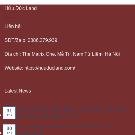
Hữu Đức Land
Liên hệ:
SĐT/Zalo: 0386.279.939
Địa chỉ: The Matrix One, Mễ Trì, Nam Từ Liêm, Hà Nội
Website: https://huuducland.com/
Latest News
Tiến Độ Đường Vành Đai 1 Hoàng Cầu – Voi Phục
31
Th7
Mới Nhất | Cập Nhật Chi Tiết
Hotline Đặt Phòng Khách Sạn Phú Quốc 24/7 –
30
Th7
0386279939