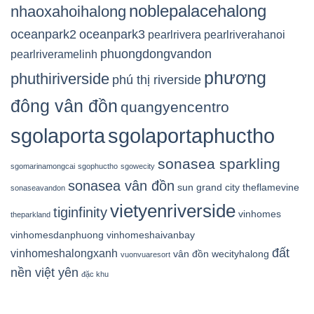
noblepalacehalong
nhaoxahoihalong
oceanpark2
oceanpark3
pearlrivera
pearlriverahanoi
phuongdongvandon
pearlriveramelinh
phương
phuthiriverside
phú thị riverside
đông vân đồn
quangyencentro
sgolaporta
sgolaportaphuctho
sonasea sparkling
sgomarinamongcai
sgophuctho
sgowecity
sonasea vân đồn
sun grand city
theflamevine
sonaseavandon
vietyenriverside
tiginfinity
vinhomes
theparkland
vinhomesdanphuong
vinhomeshaivanbay
đất
vinhomeshalongxanh
vân đồn
wecityhalong
vuonvuaresort
nền việt yên
đặc khu