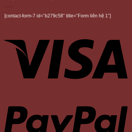
[contact-form-7 id="b279c58" title="Form liên hệ 1"]