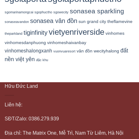
sonasea sparkling
sgomarinamongcai
sgophuctho
sgowecity
sonasea vân đồn
sun grand city
theflamevine
sonaseavandon
vietyenriverside
tiginfinity
vinhomes
theparkland
vinhomesdanphuong
vinhomeshaivanbay
đất
vinhomeshalongxanh
vân đồn
wecityhalong
vuonvuaresort
nền việt yên
đặc khu
Hữu Đức Land
Liên hệ:
SĐT/Zalo: 0386.279.939
Địa chỉ: The Matrix One, Mễ Trì, Nam Từ Liêm, Hà Nội