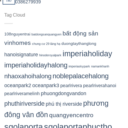
Th7
0386279939
Tag Cloud
bất động sản
108nguyentrai
batdongsanquangyen
vinhomes
duongtaythanglong
chung cư 29 láng hạ
imperiaholiday
hanoisignature
hinoderoyalpark
imperiaholidayhalong
imperiaskypark
namankhanh
noblepalacehalong
nhaoxahoihalong
oceanpark2
oceanpark3
pearlrivera
pearlriverahanoi
phuongdongvandon
pearlriveramelinh
phương
phuthiriverside
phú thị riverside
đông vân đồn
quangyencentro
sgolaporta
sgolaportaphuctho