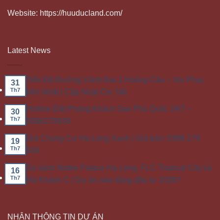
Website: https://huuducland.com/
Latest News
Tiến Độ Đường Vành Đai 1 Hoàng Cầu – Voi Phục
31
Th7
Mới Nhất | Cập Nhật Chi Tiết
Hotline Đặt Phòng Khách Sạn Phú Quốc 24/7 –
30
Th7
0386279939
Giá Chung Cư Hạ Long Xanh | Giá bán: 0386 279
19
Th7
939
So sánh Noble Palace Hạ Long, FLC Tropical City và
16
Th7
Hà Khánh C | Dự án nào đáng đầu tư 2026?
NHẬN THÔNG TIN DỰ ÁN