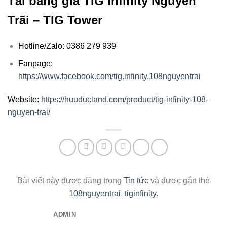
Tải bảng giá TIG Infinity Nguyễn
Trãi – TIG Tower
Hotline/Zalo: 0386 279 939
Fanpage:
https://www.facebook.com/tig.infinity.108nguyentrai
Website:
https://huuducland.com/product/tig-infinity-108-
nguyen-trai/
Bài viết này được đăng trong
Tin tức
và được gắn thẻ
108nguyentrai
,
tiginfinity
.
ADMIN