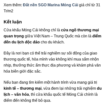
Xem thêm:
Đất nền SGO Marina Móng Cái
giá chỉ từ 31
Tr/m2
Kết luận
Cửa khẩu Móng Cái không chỉ là
cửa ngõ thương mại
quan trọng
giữa Việt Nam – Trung Quốc mà còn là
điểm
đến du lịch độc đáo
cho du khách.
Đây là nơi bạn có thể trải nghiệm sự sôi động của giao
thương quốc tế, hòa mình vào không khí mua sắm nhộn
nhịp, thưởng thức ẩm thực địa phương và khám phá văn
hóa biên giới đặc sắc.
Nếu bạn đang tìm kiếm một hành trình vừa mang giá trị
kinh tế – thương mại
, vừa đem lại những trải nghiệm
du
lịch – văn hóa
, thì cửa khẩu quốc tế Móng Cái chính là
điểm đến không thể bỏ qua.