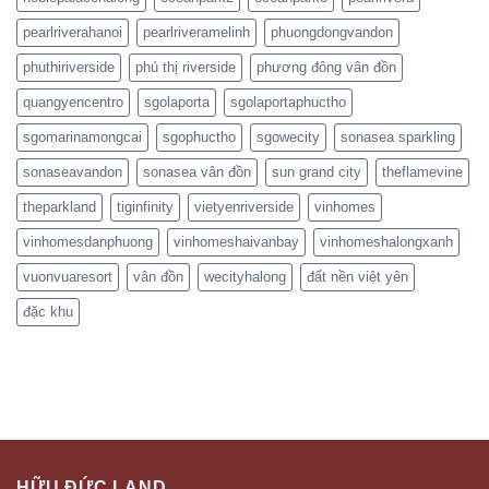
pearlriverahanoi
pearlriveramelinh
phuongdongvandon
phuthiriverside
phú thị riverside
phương đông vân đồn
quangyencentro
sgolaporta
sgolaportaphuctho
sgomarinamongcai
sgophuctho
sgowecity
sonasea sparkling
sonaseavandon
sonasea vân đồn
sun grand city
theflamevine
theparkland
tiginfinity
vietyenriverside
vinhomes
vinhomesdanphuong
vinhomeshaivanbay
vinhomeshalongxanh
vuonvuaresort
vân đồn
wecityhalong
đất nền việt yên
đặc khu
HỮU ĐỨC LAND