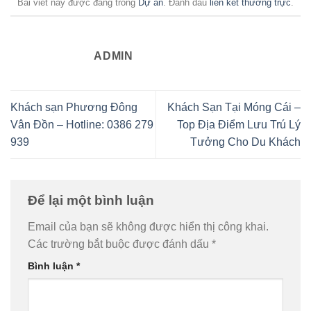
Bài viết này được đăng trong
Dự án
. Đánh dấu
liên kết thường trực
.
ADMIN
Khách sạn Phương Đông
Khách Sạn Tại Móng Cái –
Vân Đồn – Hotline: 0386 279
Top Địa Điểm Lưu Trú Lý
939
Tưởng Cho Du Khách
Để lại một bình luận
Email của bạn sẽ không được hiển thị công khai.
Các trường bắt buộc được đánh dấu
*
Bình luận
*