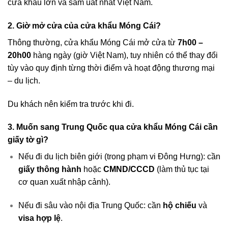
cửa khẩu lớn và sầm uất nhất Việt Nam.
2. Giờ mở cửa của cửa khẩu Móng Cái?
Thông thường, cửa khẩu Móng Cái mở cửa từ
7h00 –
20h00
hàng ngày (giờ Việt Nam), tuy nhiên có thể thay đổi
tùy vào quy định từng thời điểm và hoạt động thương mại
– du lịch.
Du khách nên kiểm tra trước khi đi.
3. Muốn sang Trung Quốc qua cửa khẩu Móng Cái cần
giấy tờ gì?
Nếu đi du lịch biên giới (trong phạm vi Đông Hưng): cần
giấy thông hành
hoặc
CMND/CCCD
(làm thủ tục tại
cơ quan xuất nhập cảnh).
Nếu đi sâu vào nội địa Trung Quốc: cần
hộ chiếu
và
visa hợp lệ
.