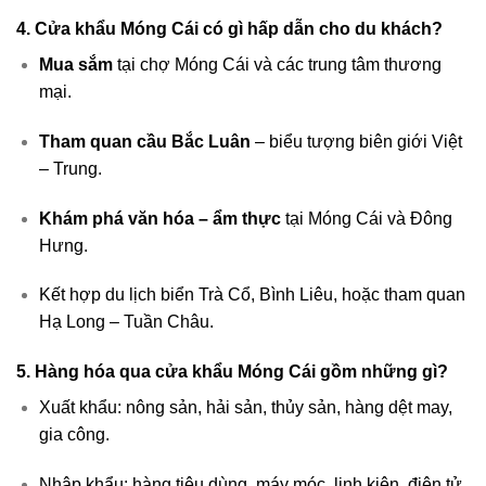
4. Cửa khẩu Móng Cái có gì hấp dẫn cho du khách?
Mua sắm
tại chợ Móng Cái và các trung tâm thương
mại.
Tham quan cầu Bắc Luân
– biểu tượng biên giới Việt
– Trung.
Khám phá văn hóa – ẩm thực
tại Móng Cái và Đông
Hưng.
Kết hợp du lịch biển Trà Cổ, Bình Liêu, hoặc tham quan
Hạ Long – Tuần Châu.
5. Hàng hóa qua cửa khẩu Móng Cái gồm những gì?
Xuất khẩu: nông sản, hải sản, thủy sản, hàng dệt may,
gia công.
Nhập khẩu: hàng tiêu dùng, máy móc, linh kiện, điện tử,