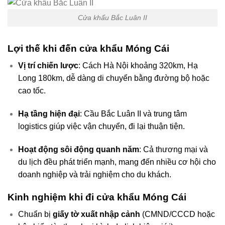
Cửa khẩu Bắc Luân II
Lợi thế khi đến cửa khẩu Móng Cái
Vị trí chiến lược
: Cách Hà Nội khoảng 320km, Hạ
Long 180km, dễ dàng di chuyển bằng đường bộ hoặc
cao tốc.
Hạ tầng hiện đại
: Cầu Bắc Luân II và trung tâm
logistics giúp việc vận chuyển, đi lại thuận tiện.
Hoạt động sôi động quanh năm
: Cả thương mại và
du lịch đều phát triển mạnh, mang đến nhiều cơ hội cho
doanh nghiệp và trải nghiệm cho du khách.
Kinh nghiệm khi đi cửa khẩu Móng Cái
Chuẩn bị
giấy tờ xuất nhập cảnh
(CMND/CCCD hoặc