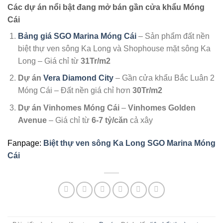
Các dự án nổi bật đang mở bán gần cửa khẩu Móng
Cái
Bảng giá SGO Marina Móng Cái
– Sản phẩm đất nền
biệt thự ven sông Ka Long và Shophouse mặt sông Ka
Long – Giá chỉ từ
31Tr/m2
Dự án
Vera Diamond City
– Gần cửa khẩu Bắc Luân 2
Móng Cái – Đất nền giá chỉ hơn
30Tr/m2
Dự án Vinhomes Móng Cái
–
Vinhomes Golden
Avenue
– Giá chỉ từ
6-7 tỷ/căn
cả xây
Fanpage:
Biệt thự ven sông Ka Long SGO Marina Móng
Cái