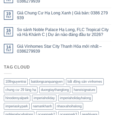
Th7
0386279939
Giá Chung Cư Hạ Long Xanh | Giá bán: 0386 279
19
Th7
939
So sánh Noble Palace Hạ Long, FLC Tropical City
16
Th7
và Hà Khánh C | Dự án nào đáng đầu tư 2026?
Giá Vinhomes Star City Thanh Hóa mới nhất –
14
Th7
0386279939
TAG CLOUD
108nguyentrai
batdongsanquangyen
bất động sản vinhomes
chung cư 29 láng hạ
duongtaythanglong
hanoisignature
hinoderoyalpark
imperiaholiday
imperiaholidayhalong
imperiaskypark
namankhanh
nhaoxahoihalong
noblepalacehalong
oceanpark2
oceanpark3
pearlrivera