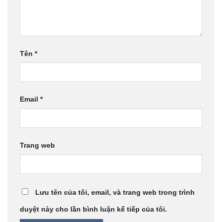
Tên
*
Email
*
Trang web
Lưu tên của tôi, email, và trang web trong trình
duyệt này cho lần bình luận kế tiếp của tôi.