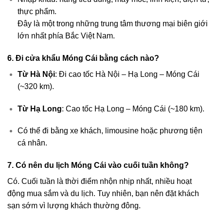
thực phẩm.
Đây là một trong những trung tâm thương mại biên giới
lớn nhất phía Bắc Việt Nam.
6. Đi cửa khẩu Móng Cái bằng cách nào?
Từ Hà Nội
: Đi cao tốc Hà Nội – Hạ Long – Móng Cái
(~320 km).
Từ Hạ Long
: Cao tốc Hạ Long – Móng Cái (~180 km).
Có thể đi bằng xe khách, limousine hoặc phương tiện
cá nhân.
7. Có nên du lịch Móng Cái vào cuối tuần không?
Có. Cuối tuần là thời điểm nhộn nhịp nhất, nhiều hoạt
động mua sắm và du lịch. Tuy nhiên, bạn nên đặt khách
sạn sớm vì lượng khách thường đông.